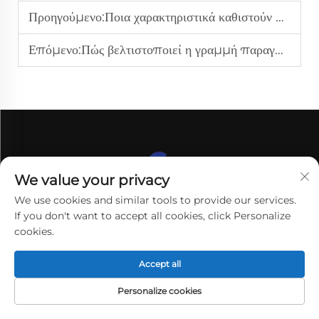
Προηγούμενο:
Ποια χαρακτηριστικά καθιστούν μια πολυρολική εξομαλυντική μηχανή CNC ιδανική για επιχειρηματικές λειτουργίες B2B;
Επόμενο:
Πώς βελτιστοποιεί η γραμμή παραγωγής ξετυλίγματος και διακοπής την επεξεργασία λαμαρίνας;
We value your privacy
We use cookies and similar tools to provide our services.
If you don't want to accept all cookies, click Personalize
cookies.
Accept all
Personalize cookies
Η εταιρεία Henan Lantian New Environmental
ΗΛ.
ΑΡΧΙΚΗ ΣΕΛΙΔΑ
ΠΡΟΪΌΝΤΑ
ΤΗΛ
ΤΑΧΥΔΡΟΜΕΊΟ