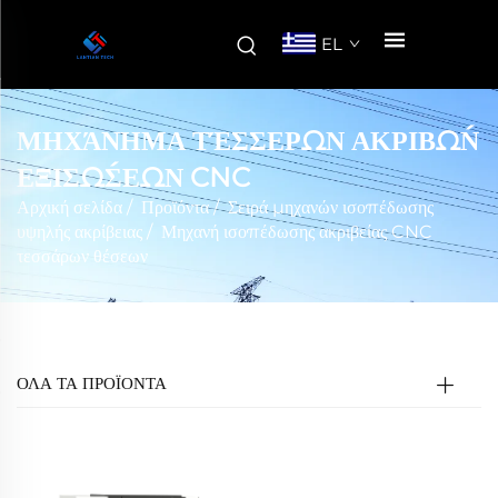
EL
ΜΗΧΆΝΗΜΑ ΤΈΣΣΕΡΩΝ ΑΚΡΙΒΏΝ
ΕΞΙΣΏΣΕΩΝ CNC
Αρχική σελίδα
/
Προϊόντα
/
Σειρά μηχανών ισοπέδωσης
υψηλής ακρίβειας
/
Μηχανή ισοπέδωσης ακριβείας CNC
τεσσάρων θέσεων
ΟΛΑ ΤΑ ΠΡΟΪΟΝΤΑ