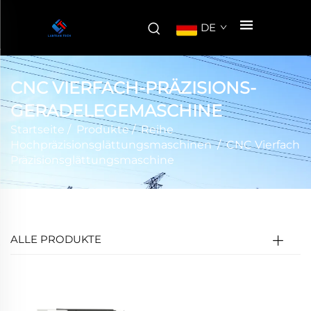
DE
CNC VIERFACH-PRÄZISIONS-
GERADELEGEMASCHINE
Startseite
/
Produkte
/
Reihe
Hochpräzisionsglättungsmaschinen
/
CNC Vierfach
Präzisionsglättungsmaschine
ALLE PRODUKTE