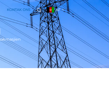
AF
KONTAK ONS
N
aakmasjien