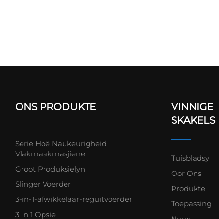
ONS PRODUKTE
VINNIGE
SKAKELS
Serie Hoë Naukeurigheid
Vlakmaakmasjiene
Tuisbladsy
Groot Produksielyn
Oor Ons
Slinger Voerder
Produkte
3-in-1-afwikkelaar-reguitvoerder
Toepassing
3 In 1 Opsie
Nuus