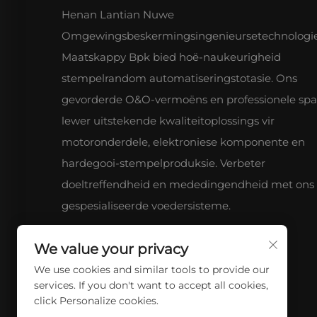
Henan Lantian Nuwe
Omgewingsbeskermingsingenieursetechnologi
Maatskappy Bpk bied hoë-naukeurigheid
stempelrandom automatiseringstotasie. Ons
gevorderde O&O-vermoëns en professionele sp
lewer uitstekende kwaliteitoplossings vir
motoronderdele, elektroniese komponente en
hardegooi-stempelproduksie. Verbeter
doeltreffendheid en mededingendheid met ons
gespesialiseerde voedersisteme.
We value your privacy
We use cookies and similar tools to provide our
services. If you don't want to accept all cookies,
click Personalize cookies.