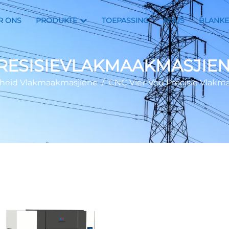
R ONS
PRODUKTE
TOEPASSING
NUUS
BLANKE
PRESISIEVLAKMAAKMASJIE
gheid Vlakmaakmasjiene
/
CNC Vier-Vou Precisie Vlakm