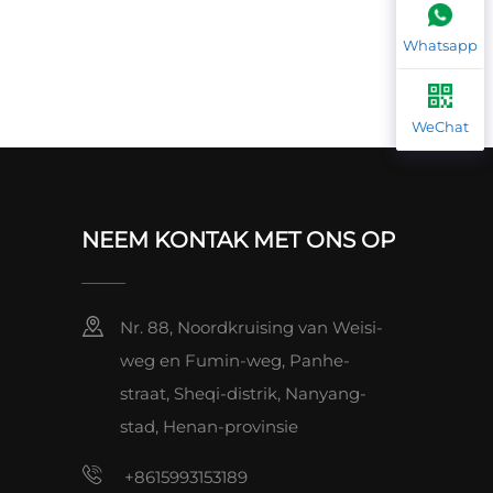
Whatsapp
WeChat
NEEM KONTAK MET ONS OP
Nr. 88, Noordkruising van Weisi-
weg en Fumin-weg, Panhe-
straat, Sheqi-distrik, Nanyang-
stad, Henan-provinsie
+8615993153189