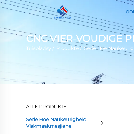
OO
CNC VIER-VOUDIGE 
Tuisbladsy
/
Produkte
/
Serie Hoë Naukeuri
ALLE PRODUKTE
Serie Hoë Naukeurigheid
Vlakmaakmasjiene