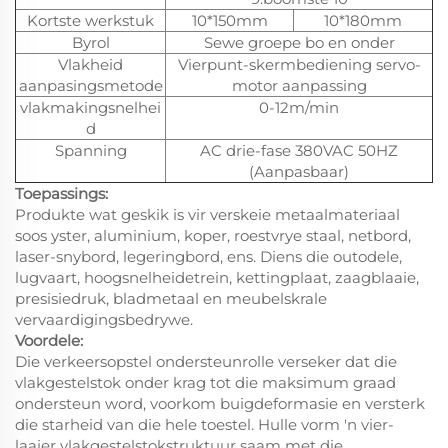
Kortste werkstuk
10*150mm
10*180mm
Byrol
Sewe groepe bo en onder
Vlakheid
Vierpunt-skermbediening servo-
aanpasingsmetode
motor aanpassing
vlakmakingsnelhei
0-12m/min
d
Spanning
AC drie-fase 380VAC 50HZ
(Aanpasbaar)
Toepassings:
Produkte wat geskik is vir verskeie metaalmateriaal
soos yster, aluminium, koper, roestvrye staal, netbord,
laser-snybord, legeringbord, ens. Diens die outodele,
lugvaart, hoogsnelheidetrein, kettingplaat, zaagblaaie,
presisiedruk, bladmetaal en meubelskrale
vervaardigingsbedrywe.
Voordele:
Die verkeersopstel ondersteunrolle verseker dat die
vlakgestelstok onder krag tot die maksimum graad
ondersteun word, voorkom buigdeformasie en versterk
die starheid van die hele toestel. Hulle vorm 'n vier-
laaier vlakgestelstokstruktuur saam met die