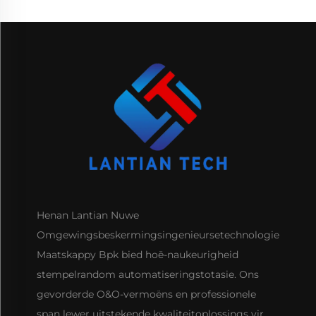
Henan Lantian Nuwe
Omgewingsbeskermingsingenieursetechnologie
Maatskappy Bpk bied hoë-naukeurigheid
stempelrandom automatiseringstotasie. Ons
gevorderde O&O-vermoëns en professionele
span lewer uitstekende kwaliteitoplossings vir