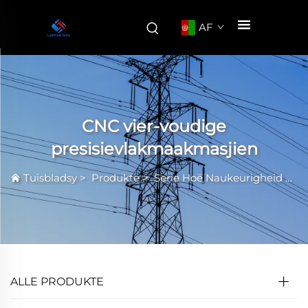
AF
CNC vier-voudige
presisievlakmaakmasjien
Tuisbladsy
>
Produkte
>
Serie Hoë Naukeurigheid Vlakmaakmasjiene
ALLE PRODUKTE