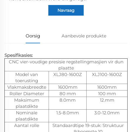
Navraag
Oorsig
Aanbevole produkte
Spesifikasies:
CNC vier-voudige presisie regstellingmasjien vir dun
plaatte
Model van
XLJ80-1600Z
XLJ100-1600Z
toerusting
Vlakmaksbreedte
1600mm
1600mm
Roller Diameter
80 mm
100 mm
Maksimum
8.0mm
12.mm
plaatdikte
Nominale
1.5-8.0mm
3.0-12.0mm
plaatdikte
Aantal rolle
Standaardtipe 19-stuk: Struktuur
9.boomste 10