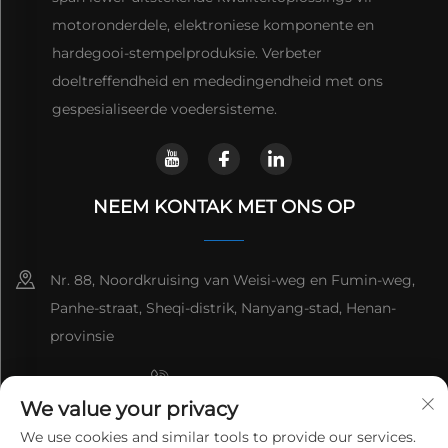
motoronderdele, elektroniese komponente en
hardegooi-stempelproduksie. Verbeter
doeltreffendheid en mededingendheid met ons
gespesialiseerde voedersisteme.
NEEM KONTAK MET ONS OP
Nr. 88, Noordkruising van Weisi-weg en Fumin-weg,
Panhe-straat, Sheqi-distrik, Nanyang-stad, Henan-
provinsie
+8615993153189
We value your privacy
+86-13137795975
We use cookies and similar tools to provide our services.