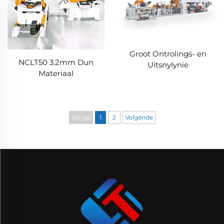
Groot Ontrolings- en
NCLT50 3.2mm Dun
Uitsnylynie
Materiaal
Vorige
1
2
Volgende