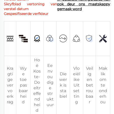
Skryfblad vertoning van
ook deur ons maatskappy
verstel datum
gemaak word
Gespesifiseerde verfkleur
Ho
ë
Ee
Kra
Wy
Vlo
Veil
Mak
Kos
nv
gti
e
Die
eiël
ig
lik
te-
ou
ge
toe
wer
ike
en
om
Do
dig
ver
pas
k is
Uit
bet
te
eltr
e
vo
baar
sta
set
rou
ond
effe
str
erk
hei
biel
tin
baa
erh
nd
ukt
rag
d
g
r
ou
hei
uur
d