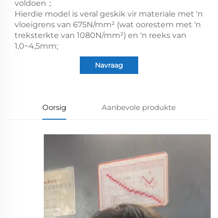
voldoen；
Hierdie model is veral geskik vir materiale met 'n
vloeigrens van 675N/mm² (wat oorestem met 'n
treksterkte van 1080N/mm²) en 'n reeks van
1,0~4,5mm;
Navraag
Oorsig
Aanbevole produkte