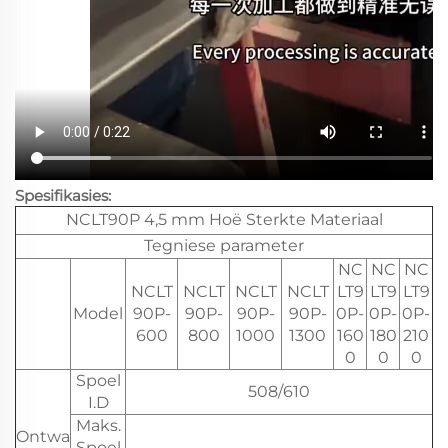
Spesifikasies:
NCLT90P 4,5 mm Hoë Sterkte Materiaal
Tegniese parameter
NC
NC
NC
NCLT
NCLT
NCLT
NCLT
LT9
LT9
LT9
Model
90P-
90P-
90P-
90P-
0P-
0P-
0P-
600
800
1000
1300
160
180
210
0
0
0
Spoel
508/610
I.D
Maks.
Ontwa
Spoel