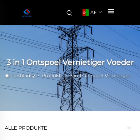
AF
3 in 1 Ontspoel Vernietiger Voeder
Tuisbladsy
>
Produkte
>
3 in 1 Ontspoel Vernietiger Voeder
ALLE PRODUKTE