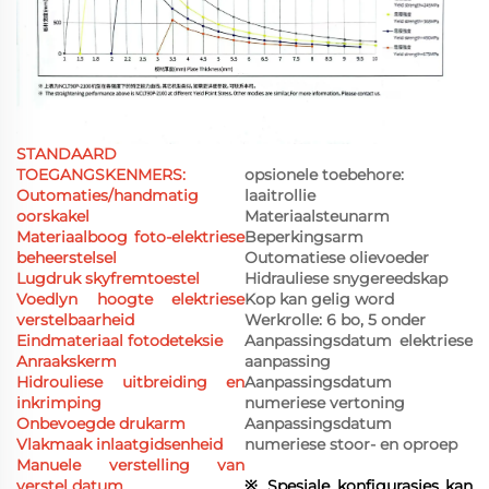
STANDAARD
TOEGANGSKENMERS:
opsionele toebehore:
Outomaties/handmatig
laaitrollie
oorskakel
Materiaalsteunarm
Materiaalboog foto-elektriese
Beperkingsarm
beheerstelsel
Outomatiese olievoeder
Lugdruk skyfremtoestel
Hidrauliese snygereedskap
Voedlyn hoogte elektriese
Kop kan gelig word
verstelbaarheid
Werkrolle: 6 bo, 5 onder
Eindmateriaal fotodeteksie
Aanpassingsdatum elektriese
Anraakskerm
aanpassing
Hidrouliese uitbreiding en
Aanpassingsdatum
inkrimping
numeriese vertoning
Onbevoegde drukarm
Aanpassingsdatum
Vlakmaak inlaatgidsenheid
numeriese stoor- en oproep
Manuele verstelling van
verstel datum
※ Spesiale konfigurasies kan