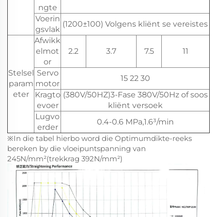
ngte
Voerin
(1200±100) Volgens kliënt se vereistes
gsvlak
Afwikk
elmot
2.2
3.7
7.5
11
or
Stelsel
Servo
15 22 30
param
motor
eter
Kragto
(380V/50HZ)3-Fase 380V/50Hz of soos
evoer
kliënt versoek
Lugvo
0.4-0.6 MPa,1.6³/min
erder
※In die tabel hierbo word die Optimumdikte-reeks
bereken by die vloeipuntspanning van
245N/mm²(trekkrag 392N/mm²)