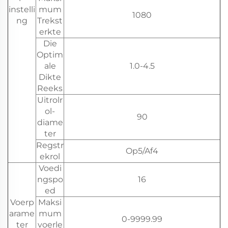
instelli
mum
1080
ng
Trekst
erkte
Die
Optim
ale
1.0-4.5
Dikte
Reeks
Uitrolr
ol-
90
diame
ter
Regstr
Op5/Af4
ekrol
Voedi
ngspo
16
ed
Voerp
Maksi
arame
mum
0-9999.99
ter
voerle