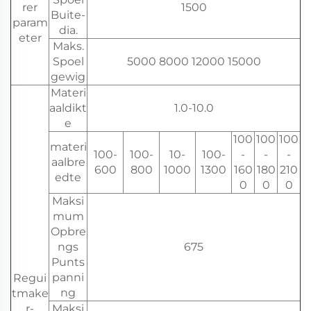
rer
1500
Buite-
param
dia.
eter
Maks.
Spoel
5000 8000 12000 15000
gewig
Materi
aaldikt
1.0-10.0
e
100
100
100
materi
100-
100-
10-
100-
-
-
-
aalbre
600
800
1000
1300
160
180
210
edte
0
0
0
Maksi
mum
Opbre
ngs
675
Punts
panni
Regui
ng
tmake
r-
Maksi