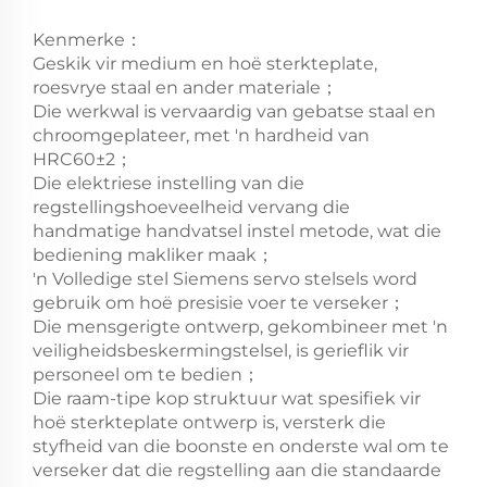
Kenmerke：
Geskik vir medium en hoë sterkteplate,
roesvrye staal en ander materiale；
Die werkwal is vervaardig van gebatse staal en
chroomgeplateer, met 'n hardheid van
HRC60±2；
Die elektriese instelling van die
regstellingshoeveelheid vervang die
handmatige handvatsel instel metode, wat die
bediening makliker maak；
'n Volledige stel Siemens servo stelsels word
gebruik om hoë presisie voer te verseker；
Die mensgerigte ontwerp, gekombineer met 'n
veiligheidsbeskermingstelsel, is gerieflik vir
personeel om te bedien；
Die raam-tipe kop struktuur wat spesifiek vir
hoë sterkteplate ontwerp is, versterk die
styfheid van die boonste en onderste wal om te
verseker dat die regstelling aan die standaarde