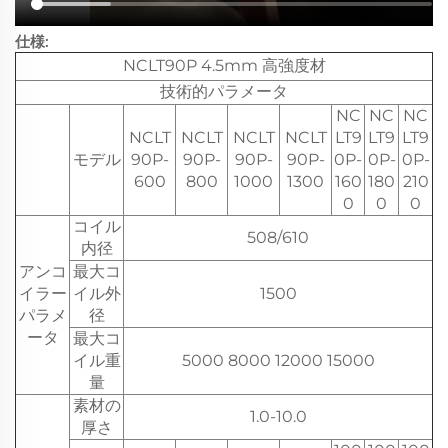
仕様:
NCLT90P 4.5mm 高強度材
技術的パラメータ
NC
NC
NC
NCLT
NCLT
NCLT
NCLT
LT9
LT9
LT9
モデル
90P-
90P-
90P-
90P-
0P-
0P-
0P-
600
800
1000
1300
160
180
210
0
0
0
コイル
508/610
内径
アンコ
最大コ
イラー
イル外
1500
パラメ
径
ータ
最大コ
イル重
5000 8000 12000 15000
量
素材の
1.0-10.0
厚さ