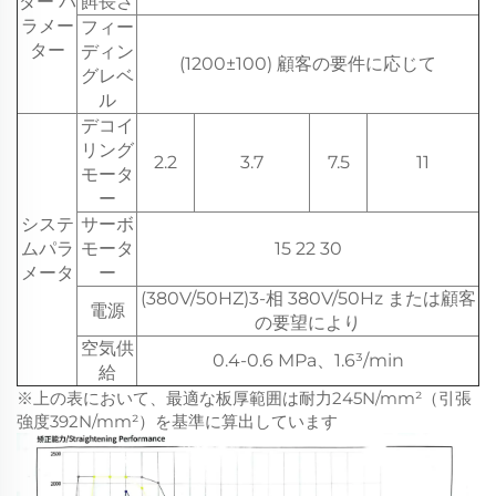
ダー パ
餌長さ
ラメー
フィー
ター
ディン
(1200±100) 顧客の要件に応じて
グレベ
ル
デコイ
リング
2.2
3.7
7.5
11
モータ
ー
システ
サーボ
ムパラ
モータ
15 22 30
メータ
ー
(380V/50HZ)3-相 380V/50Hz または顧客
電源
の要望により
空気供
0.4-0.6 MPa、1.6³/min
給
※上の表において、最適な板厚範囲は耐力245N/mm²（引張
強度392N/mm²）を基準に算出しています