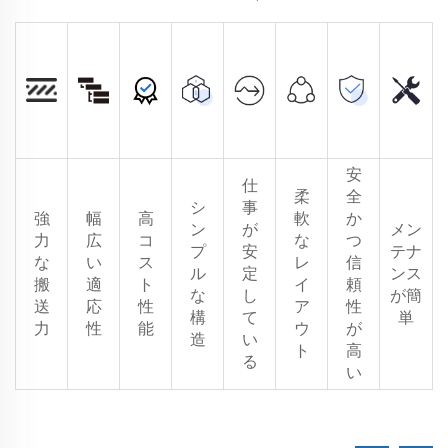
安
仕
柔
全
シ
事
強
幅
高
軟
か
ン
が
メン
力
広
コ
な
つ
プ
安
テナ
な
い
ス
レ
信
ル
定
ンス
搬
適
ト
イ
頼
な
し
が簡
送
応
性
ア
性
構
て
単
力
性
能
ウ
が
造
い
ト
高
る
い