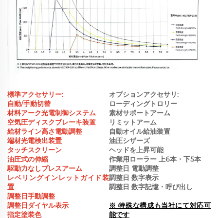
標準アクセサリー:
オプションアクセサリ:
自動/手動切替
ローディングトロリー
材料アーク光電制御システム
素材サポートアーム
空気圧ディスクブレーキ装置
リミットアーム
給材ライン高さ電動調整
自動オイル給油装置
端材光電検出装置
油圧シザーズ
タッチスクリーン
ヘッドを上昇可能
油圧式の伸縮
作業用ローラー 上6本・下5本
駆動力なしプレスアーム
調整日 電動調整
レベリングインレットガイド装
調整日 数字表示
置
調整日 数字記憶・呼び出し
調整日手動調整
調整日ダイヤル表示
※ 特殊な構成も当社にて対応可
指定塗装色
能です