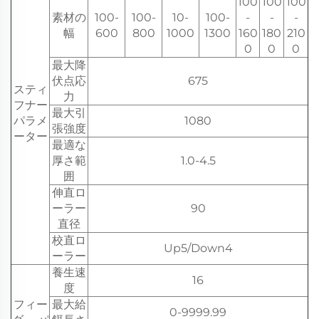
100
100
100
素材の
100-
100-
10-
100-
-
-
-
幅
600
800
1000
1300
160
180
210
0
0
0
最大降
伏点応
675
スティ
力
フナー
最大引
パラメ
1080
張強度
ーター
最適な
厚さ範
1.0-4.5
囲
伸直ロ
ーラー
90
直径
校直ロ
Up5/Down4
ーラー
養生速
16
度
フィー
最大給
0-9999.99