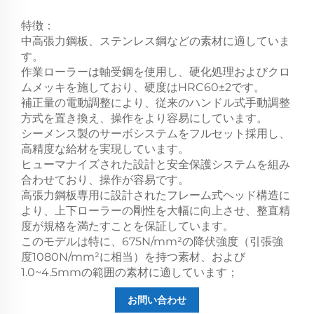
特徴：
中高張力鋼板、ステンレス鋼などの素材に適していま
す。
作業ローラーは軸受鋼を使用し、硬化処理およびクロ
ムメッキを施しており、硬度はHRC60±2です。
補正量の電動調整により、従来のハンドル式手動調整
方式を置き換え、操作をより容易にしています。
シーメンス製のサーボシステムをフルセット採用し、
高精度な給材を実現しています。
ヒューマナイズされた設計と安全保護システムを組み
合わせており、操作が容易です。
高張力鋼板専用に設計されたフレーム式ヘッド構造に
より、上下ローラーの剛性を大幅に向上させ、整直精
度が規格を満たすことを保証しています。
このモデルは特に、675N/mm²の降伏強度（引張強
度1080N/mm²に相当）を持つ素材、および
1.0~4.5mmの範囲の素材に適しています；
お問い合わせ