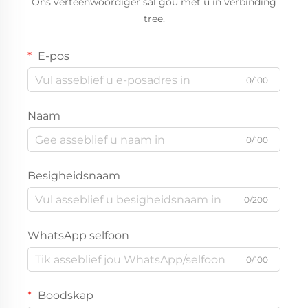
Ons verteenwoordiger sal gou met u in verbinding
tree.
E-pos
0/100
Naam
0/100
Besigheidsnaam
0/200
WhatsApp selfoon
0/100
Boodskap