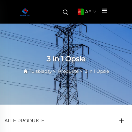
AF
3 in 1 Opsie
Tuisbladsy
>
Produkte
>
3 in 1 Opsie
ALLE PRODUKTE