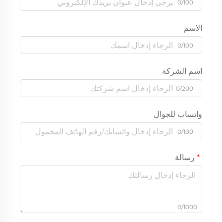
0/100
الاسم
0/100
اسم الشركة
0/200
واتساب للجوال
0/100
رسالة
0/1000