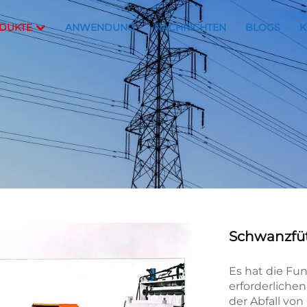
DUKTE
ANWENDUNG
NACHRICHTEN
BLOGS
K
Schwanzfüt
Es hat die Fu
erforderliche
der Abfall von