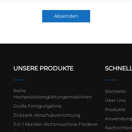
Absenden
UNSERE PRODUKTE
SCHNELL
Reihe
Startseite
Hochpräzisionsglättungsmaschinen
Über Uns
Große Fertigungslinie
Produkte
Zickzack-Vorschubvorrichtung
Anwendun
3 in 1 Abroller-Richtmaschine-Förderer
Nachrichte