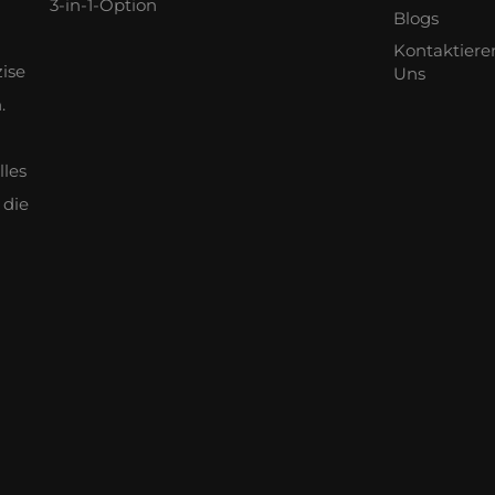
3-in-1-Option
Blogs
Kontaktiere
zise
Uns
.
lles
 die