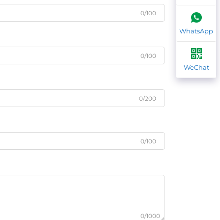
0/100
WhatsApp
0/100
WeChat
0/200
0/100
0/1000