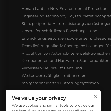
Henan Lantian New Environmental Protection
Engineering Technology Co., Ltd. bietet hochprä
Stanzperipherie-Automatisierungsausrüstungen
Unsere fortschrittlichen Forschungs- und
Entwicklungsleistungen sowie unser professione
Team liefern qualitativ überlegene Lösungen für
Produktion von Automobilteilen, elektronischen
Komponenten und Hartwaren-Stanzprodukten.
Verbessern Sie Ihre Effizienz und
Wettbewerbsfähigkeit mit unseren
maßgeschneiderten Fütterungssystemen.
We value your privacy
We use cookies and similar tools to provide our
services. If you don't want to accept all cookies,