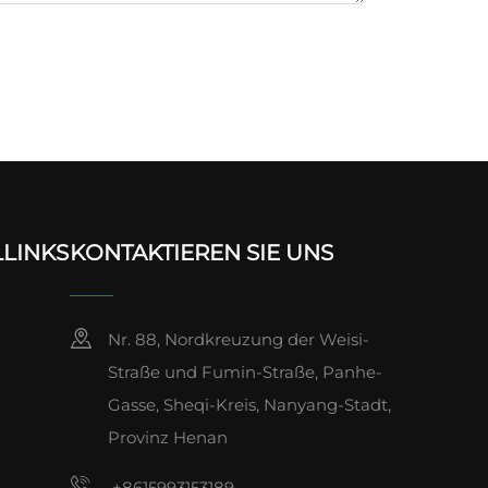
LINKS
KONTAKTIEREN SIE UNS
Nr. 88, Nordkreuzung der Weisi-
Straße und Fumin-Straße, Panhe-
Gasse, Sheqi-Kreis, Nanyang-Stadt,
Provinz Henan
g
n
+8615993153189