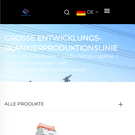
DE
GROSSE ENTWICKLUNGS-
BLANKIERPRODUKTIONSLINIE
Startseite
/
Produkte
/
Große Fertigungslinie
/
Große Entwicklungs- und
Locherzeugungsproduktionslinie
ALLE PRODUKTE