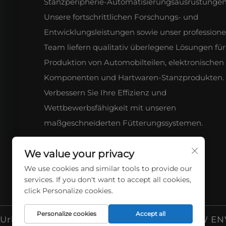
Stanzperipherie-Automatisierungsausrüstungen
Unsere fortschrittlichen Forschungs- und
Entwicklungsleistungen sowie unser professione
Team liefern qualitativ überlegene Lösungen für
Produktion von Automobilteilen, elektronischen
Komponenten und Hartwaren-Stanzprodukten.
Verbessern Sie Ihre Effizienz und
Wettbewerbsfähigkeit mit unseren
maßgeschneiderten Fütterungssystemen.
We value your privacy
We use cookies and similar tools to provide our
services. If you don't want to accept all cookies,
click Personalize cookies.
Personalize cookies
Accept all
Urheberrecht © 2026 HENAN LANTIAN NEW EN