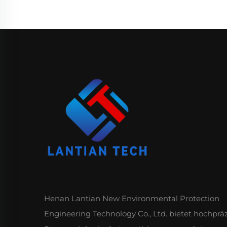
Henan Lantian New Environmental Protection
Engineering Technology Co., Ltd. bietet hochprä