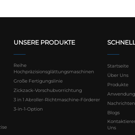
UNSERE PRODUKTE
SCHNELL
Reihe
Startseite
Hochpräzisionsglättungsmaschinen
Über Uns
Große Fertigungslinie
Produkte
Zickzack-Vorschubvorrichtung
Anwendun
3 in 1 Abroller-Richtmaschine-Förderer
Nachrichte
3-in-1-Option
Blogs
Kontaktiere
zise
Uns