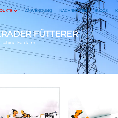
DUKTE
ANWENDUNG
NACHRICHTEN
BLOGS
K
GERADER FÜTTERER
maschine-Förderer