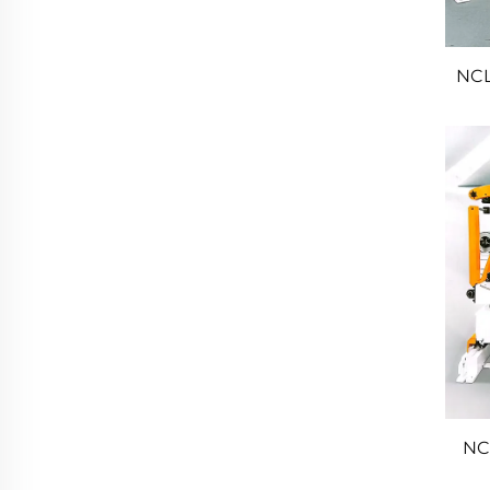
NCL
NC