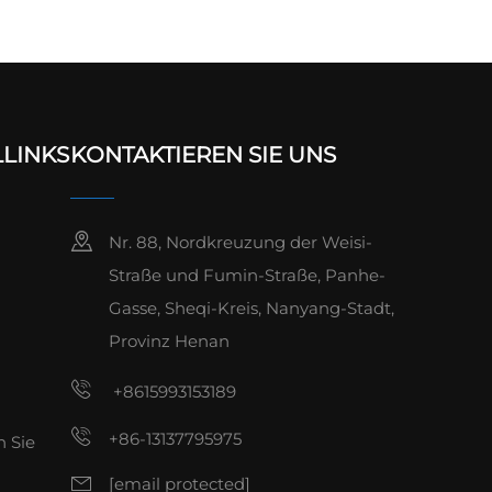
LINKS
KONTAKTIEREN SIE UNS
Nr. 88, Nordkreuzung der Weisi-
Straße und Fumin-Straße, Panhe-
Gasse, Sheqi-Kreis, Nanyang-Stadt,
Provinz Henan
g
n
+8615993153189
+86-13137795975
n Sie
[email protected]