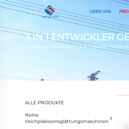
ÜBER UNS
PRO
3 IN 1 ENTWICKLER 
Startseite
/
Produkte
/
3 in 1 Abroller-Richt
ALLE PRODUKTE
Reihe
Hochpräzisionsglättungsmaschinen