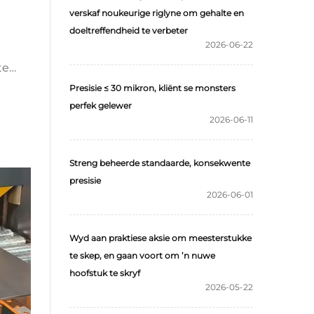
verskaf noukeurige riglyne om gehalte en
doeltreffendheid te verbeter
2026-06-22
te
e
Presisie ≤ 30 mikron, kliënt se monsters
perfek gelewer
g
2026-06-11
e
Streng beheerde standaarde, konsekwente
presisie
2026-06-01
Wyd aan praktiese aksie om meesterstukke
te skep, en gaan voort om ’n nuwe
hoofstuk te skryf
2026-05-22