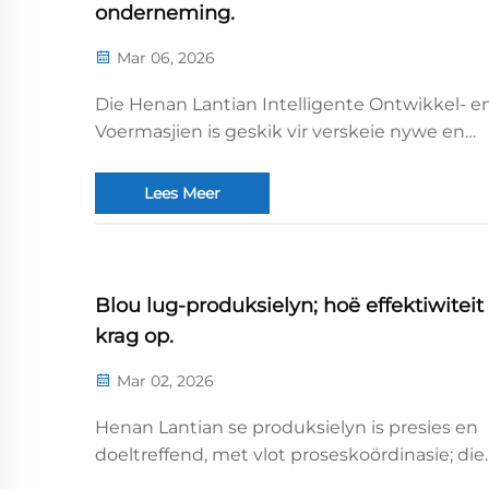
onderneming.
Mar 06, 2026
Die Henan Lantian Intelligente Ontwikkel- e
Voermasjien is geskik vir verskeie nywe en
verskillende werksituasies, en verbeter die
produsie-effektiwiteit en -gehalte doeltreffe
Lees Meer
Die drie-een-model is doeltreffend, presies e
stabiel, wat kostes verminder ...
Blou lug-produksielyn; hoë effektiwiteit
krag op.
Mar 02, 2026
Henan Lantian se produksielyn is presies en
doeltreffend, met vlot proseskoördinasie; die
naadlose samewerking tussen werknemers 