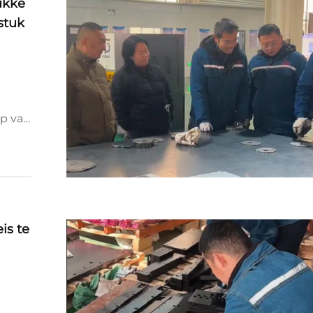
ukke
stuk
ap van
is te