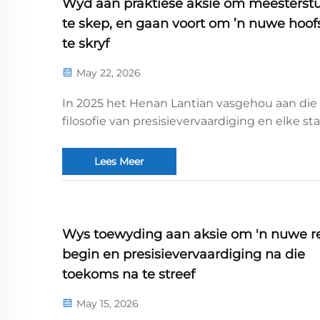
Wyd aan praktiese aksie om meesterst
te skep, en gaan voort om ’n nuwe hoof
te skryf
May 22, 2026
In 2025 het Henan Lantian vasgehou aan die
filosofie van presisievervaardiging en elke st
die toestelproduksie streng beheer—van
plaatmetaalverwerking en CNC-boëing tot
Lees Meer
volledige meganiese samestelling en
inbedryfstelling—met die doel om perf...
Wys toewyding aan aksie om 'n nuwe re
begin en presisievervaardiging na die
toekoms na te streef
May 15, 2026