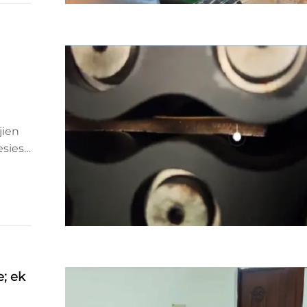
jien
esiese
es
e; ek