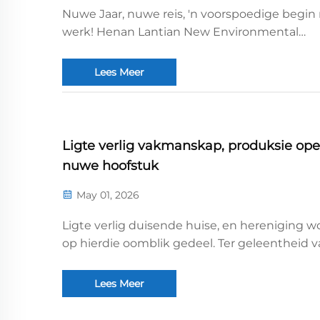
Nuwe Jaar, nuwe reis, 'n voorspoedige begin
werk! Henan Lantian New Environmental
Protection Engineering Technology Co., Ltd.
hervat amptelik bedrywighede. Ons bly toe
Lees Meer
aan presisievervaardiging, beheer
gehaltebesonderhede streng, en vervaardig
hoëkwaliteit...
Ligte verlig vakmanskap, produksie ope
nuwe hoofstuk
May 01, 2026
Ligte verlig duisende huise, en hereniging w
op hierdie oomblik gedeel. Ter geleentheid 
die Lantaarnfees, rig Henan Lantian New
Environmental Protection Engineering
Lees Meer
Technology Co., Ltd. opregte groete aan al sy
werknemers en gewaardeerde kliënte...