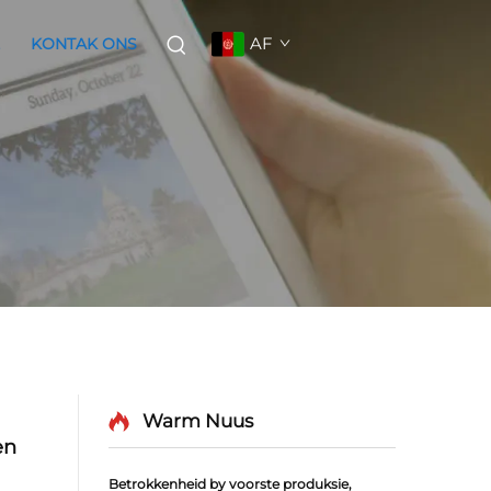
AF
KONTAK ONS
Warm Nuus
en
Betrokkenheid by voorste produksie,