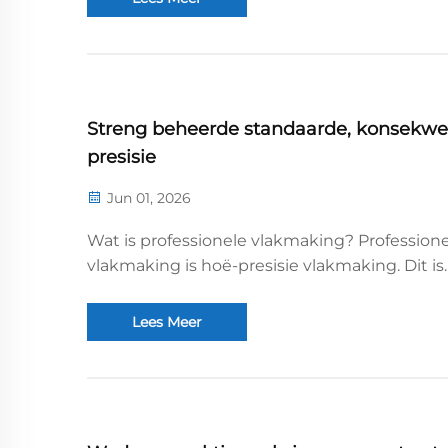
Lantian 60-1300 hidrouliese vlakmaakmasjien
professionele vlakmaak gekies ...
Streng beheerde standaarde, konsekwe
presisie
Jun 01, 2026
Wat is professionele vlakmaking? Profession
vlakmaking is hoë-presisie vlakmaking. Dit is
probleemloos en doeltreffender, met streng
beheer van prosesstandaarde om konsekwe
Lees Meer
presisie in elke bewerkingsfase te verseker. V
professionele vlakmaking, self-produ...