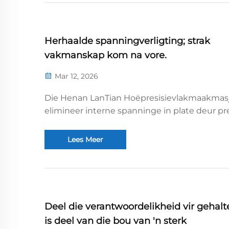
Herhaalde spanningverligting; strak
vakmanskap kom na vore.
Mar 12, 2026
Die Henan LanTian Hoëpresisievlakmaakmas
elimineer interne spanninge in plate deur pr
beheer van rolle en druk, wat hoëpresisie-
vlakmaak bewerkstellig. Met streng
Lees Meer
standaardinspeksie gedurende die hele pros
verseker dit millimetervlak ...
Deel die verantwoordelikheid vir gehalt
is deel van die bou van 'n sterk