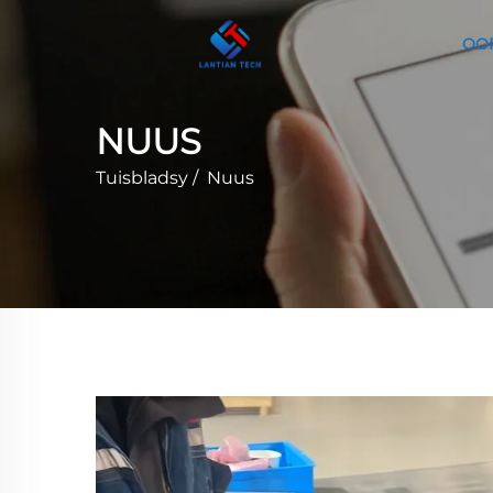
OO
NUUS
Tuisbladsy
/
Nuus