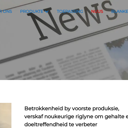
R ONS
PRODUKTE
TOEPASSING
NUUS
BLANKE
Betrokkenheid by voorste produksie,
verskaf noukeurige riglyne om gehalte 
doeltreffendheid te verbeter