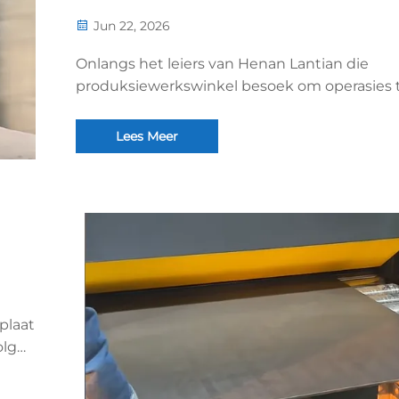
Jun 22, 2026
Onlangs het leiers van Henan Lantian die
produksiewerkswinkel besoek om operasies 
inspekteer en te lei. Hulle het sleutelprosess
soos die montering van elektriese bokse,
Lees Meer
fresewerk, lasersny en die noukeurige metin
van onderdele ter plaatse geïnspekteer. Hull
het duidelik ...
plaat
olg
an