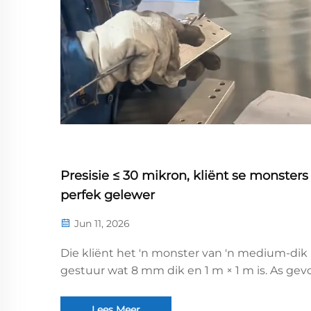
Presisie ≤ 30 mikron, kliënt se monsters
perfek gelewer
Jun 11, 2026
Die kliënt het 'n monster van 'n medium-dik 
gestuur wat 8 mm dik en 1 m × 1 m is. As gev
van sy beduidende dikte is hierdie tipe plaat
moeilik om te vlak te maak. Ons het die Hen
Lees Meer