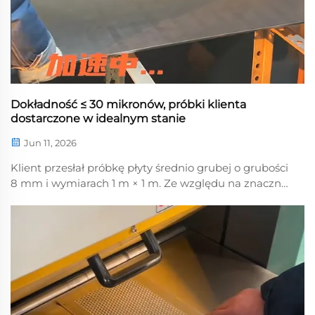
Dokładność ≤ 30 mikronów, próbki klienta
dostarczone w idealnym stanie
Jun 11, 2026
Klient przesłał próbkę płyty średnio grubej o grubości
8 mm i wymiarach 1 m × 1 m. Ze względu na znaczną
grubość ta płyta jest trudna do wyprostowania.
Wybraliśmy profesjonalną maszynę do
wyprostowywania płyt hydraulicznych Henan Lantian
model 60-1300...