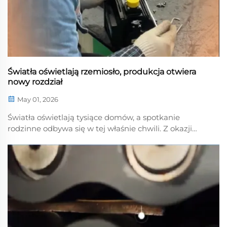
Światła oświetlają rzemiosło, produkcja otwiera
nowy rozdział
May 01, 2026
Światła oświetlają tysiące domów, a spotkanie
rodzinne odbywa się w tej właśnie chwili. Z okazji
Festiwalu Latarni firma Henan Lantian New
Environmental Protection Engineering Technology
Co., Ltd. z sercem pozdrawia wszystkich pracowników
oraz cennych klientów...