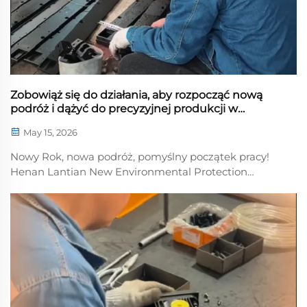
Zobowiąż się do działania, aby rozpocząć nową
podróż i dążyć do precyzyjnej produkcji w
kierunku przyszłości
May 15, 2026
Nowy Rok, nowa podróż, pomyślny początek pracy!
Henan Lantian New Environmental Protection
Engineering Technology Co., Ltd. oficjalnie wznowiła
działalność. Nadal skupiamy się na precyzyjnej
produkcji, ścisłej kontroli szczegółów jakości i
tworzeniu wyrobów wysokiej klasy...