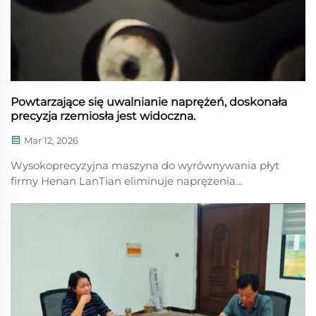
Powtarzające się uwalnianie naprężeń, doskonała
precyzja rzemiosła jest widoczna.
Mar 12, 2026
Wysokoprecyzyjna maszyna do wyrównywania płyt
firmy Henan LanTian eliminuje naprężenia
wewnętrzne w płytach poprzez precyzyjną kontrolę
wałków i ciśnienia, zapewniając wyrównanie o
wysokiej dokładności. Dzięki ścisłej kontroli
standardowej na każdym etapie procesu gwarantuje
płaskość z dokładnością do milimetra...