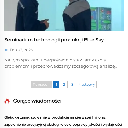
Seminarium technologii produkcji Blue Sky.
Feb 03, 2026
Na tym spotkaniu bezpośrednio stawiamy czoła
problemom i przeprowadzamy szczegółową analizę
w celu znalezienia optymalnych rozwiązań. Jak
przejść od reagowania do przewidywania, od
reaktywności do proaktywności oraz zdobyć zaufanie
Poprzedni
1
2
3
Następny
klientów? Jak przejść od doskonałości do
przywództwa...
Gorące wiadomości
Głębokie zaangażowanie w produkcję na pierwszej linii oraz
zapewnienie precyzyjnej obsługi w celu poprawy jakości i wydajności