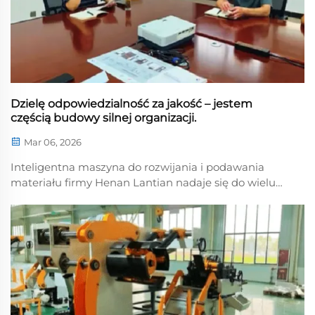
Dzielę odpowiedzialność za jakość – jestem
częścią budowy silnej organizacji.
Mar 06, 2026
Inteligentna maszyna do rozwijania i podawania
materiału firmy Henan Lantian nadaje się do wielu
branż oraz różnych scenariuszy pracy, skutecznie
zwiększając wydajność i jakość produkcji. Model „trzy
w jednym” charakteryzuje się wysoką wydajnością,
precyzją i stabilnością, co pozwala obniżyć koszty...