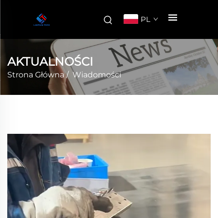
PL
AKTUALNOŚCI
Strona Główna
/
Wiadomości