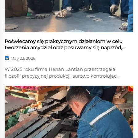
Poświęcamy się praktycznym działaniom w celu
tworzenia arcydzieł oraz posuwamy się naprzód,
by napisać nowy rozdział
May 22, 2026
W 2025 roku firma Henan Lantian przestrzegała
filozofii precyzyjnej produkcji, surowo kontrolując
każdy etap produkcji urządzeń – od obróbki blachy i
gięcia CNC po pełną montażową i uruchomieniową
finalizację – dążąc do perf...