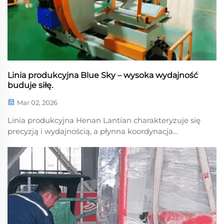
Linia produkcyjna Blue Sky – wysoka wydajność
buduje siłę.
Mar 02, 2026
Linia produkcyjna Henan Lantian charakteryzuje się
precyzją i wydajnością, a płynna koordynacja
procesów oraz bezszwowa współpraca między
pracownikami a inteligentnym sprzętem świadczą o
dużej produktywności, podkreślając zaangażowanie
przedsiębiorstwa w zapewnienie jakości i
wydajności...