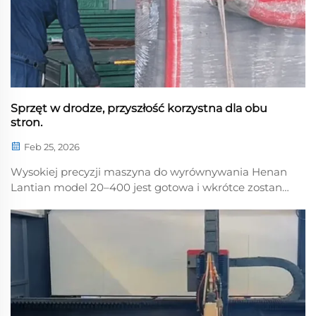
Sprzęt w drodze, przyszłość korzystna dla obu
stron.
Feb 25, 2026
Wysokiej precyzji maszyna do wyrównywania Henan
Lantian model 20–400 jest gotowa i wkrótce zostanie
wysłana do Shaoxing w prowincji Zhejiang.
Dziękujemy za zaufanie; wybór sprzętu firmy Lantian
to kluczowy krok w realizacji Państwa ambitnej wizji!
Razem pracujmy na rzecz wzajemnego sukcesu i
twórzmy…