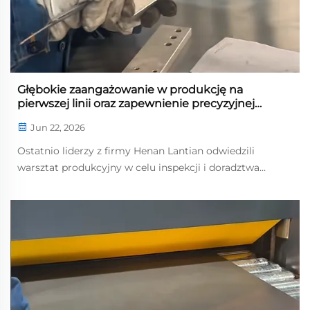
Głębokie zaangażowanie w produkcję na
pierwszej linii oraz zapewnienie precyzyjnej
obsługi w celu poprawy jakości i wydajności
Jun 22, 2026
Ostatnio liderzy z firmy Henan Lantian odwiedzili
warsztat produkcyjny w celu inspekcji i doradztwa
operacyjnego. Na miejscu sprawdzili kluczowe procesy,
takie jak montaż skrzynek elektrycznych, frezowanie,
cięcie laserem oraz pomiar precyzyjny części. Wysunęli
konkretne ...