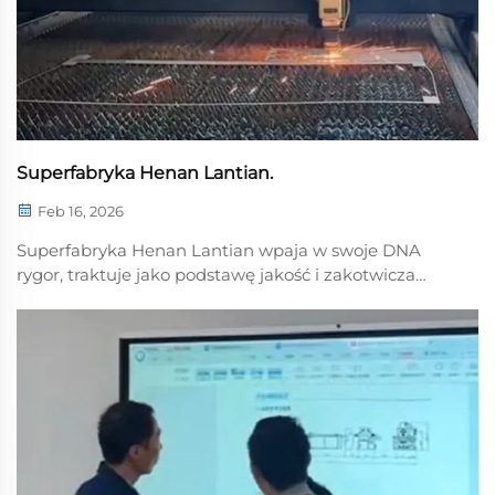
Superfabryka Henan Lantian.
Feb 16, 2026
Superfabryka Henan Lantian wpaja w swoje DNA
rygor, traktuje jako podstawę jakość i zakotwicza
swoją strategię w innowacjach. Jej maszyny do
wyrównywania doskonalą każdy szczegół z
precyzyjną rzemiosłem, a każdy proces kontrolują z
surową dyscypliną…