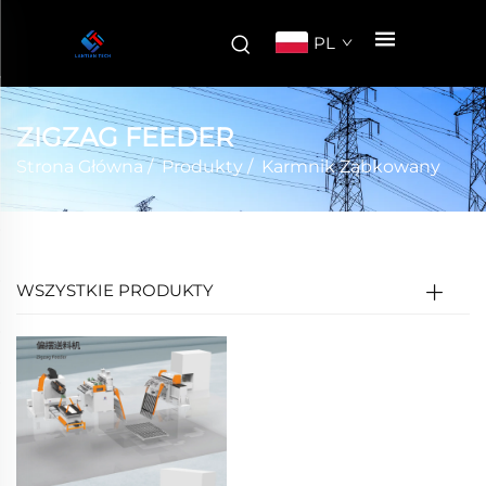
PL
ZIGZAG FEEDER
Strona Główna
/
Produkty
/
Karmnik Ząbkowany
WSZYSTKIE PRODUKTY