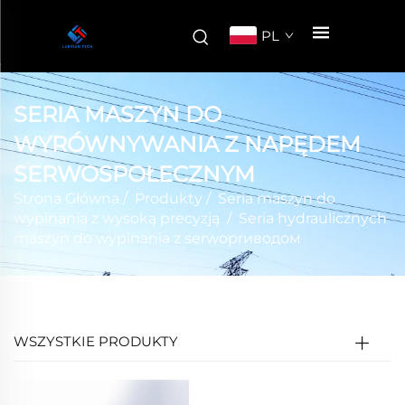
PL
SERIA MASZYN DO
WYRÓWNYWANIA Z NAPĘDEM
SERWOSPOŁECZNYM
Strona Główna
/
Produkty
/
Seria maszyn do
wypinania z wysoką precyzją
/
Seria hydraulicznych
maszyn do wypinania z serwoprиводом
WSZYSTKIE PRODUKTY