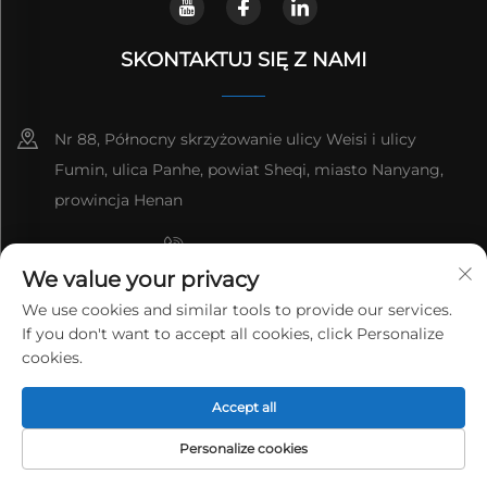
SKONTAKTUJ SIĘ Z NAMI
Nr 88, Północny skrzyżowanie ulicy Weisi i ulicy
Fumin, ulica Panhe, powiat Sheqi, miasto Nanyang,
prowincja Henan
+8615993153189
We value your privacy
+86-13137795975
We use cookies and similar tools to provide our services.
If you don't want to accept all cookies, click Personalize
[email protected]
cookies.
Copyright © 2026 HENAN LANTIAN NEW ENVIRONMENTAL
PROTECTION ENGINEERING TECHNOLOGY CO., LTD. Wszelkie
Accept all
prawa zastrzeżone.
Polityka prywatności
Personalize cookies
STRONA
PRODUKTY
ADRES E-MAIL
TELEFON