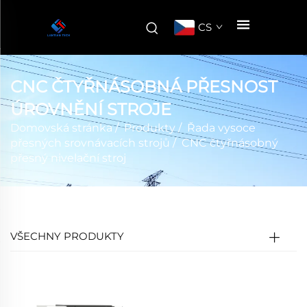
CS
CNC ČTYŘNÁSOBNÁ PŘESNOST
ÚROVNĚNÍ STROJE
Domovská stránka
/
Produkty
/
Řada vysoce
přesných srovnávacích strojů
/
CNC čtyřnásobný
přesný nivelační stroj
VŠECHNY PRODUKTY