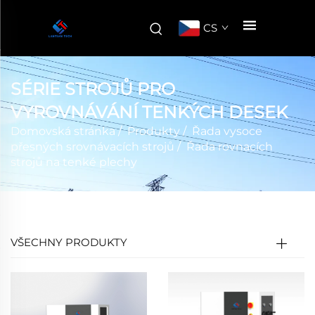
CS
SÉRIE STROJŮ PRO
VYROVNÁVÁNÍ TENKÝCH DESEK
Domovská stránka
/
Produkty
/
Řada vysoce
přesných srovnávacích strojů
/
Řada rovnacích
strojů na tenké plechy
VŠECHNY PRODUKTY