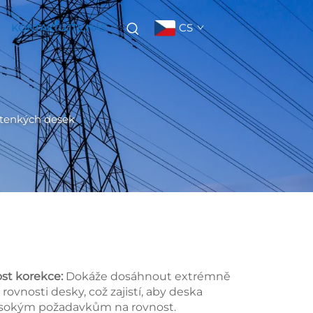
CS
KONTAKTUJTE NÁS
í tenkých desek
st korekce:
Dokáže dosáhnout extrémně
rovnosti desky, což zajistí, aby deska
ysokým požadavkům na rovnost.