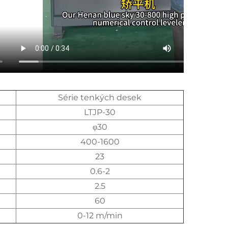
Série tenkých desek
LTJP-30
φ30
400-1600
23
0.6-2
2.5
60
0-12 m/min