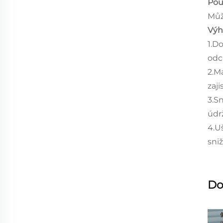
Použ
Můž
Výh
1.D
odc
2.M
zaji
3.S
údr
4.U
sni
Do