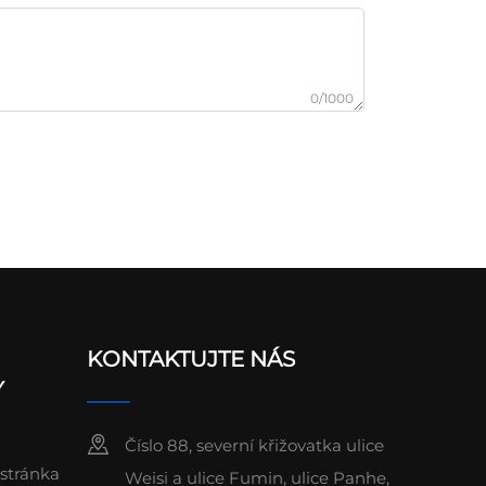
0/1000
KONTAKTUJTE NÁS
Y
Číslo 88, severní křižovatka ulice
stránka
Weisi a ulice Fumin, ulice Panhe,