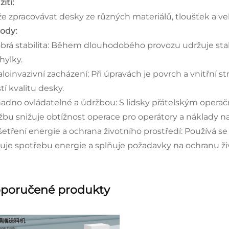
ití:
e zpracovávat desky ze různých materiálů, tloušťek a vel
ody:
obrá stabilita: Během dlouhodobého provozu udržuje stabi
hylky.
aloinvazivní zacházení: Při úpravách je povrch a vnitřní
stí kvalitu desky.
nadno ovládatelné a údržbou: S lidsky přátelským opera
žbu snižuje obtížnost operace pro operátory a náklady na
šetření energie a ochrana životního prostředí: Používá se
žuje spotřebu energie a splňuje požadavky na ochranu ži
poručené produkty