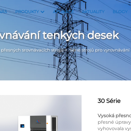
NÁS
PRODUKTY
APLIKACE
AKTUALITY
BLOGY
rovnávání tenkých desek
přesných srovnávacích strojů
>
Série strojů pro vyrovnáván
30 Série
Vysoká přesno
přesné úpravy 
vyhovovala v