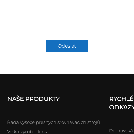
Odeslat
NAŠE PRODUKTY
RYCHLÉ
ODKAZ
Řada vysoce přesných srovnávacích strojů
Domovská 
Velká výrobní linka