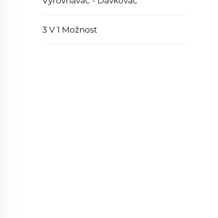
Vyrovnávač - Dávkovač
3 V 1 Možnost