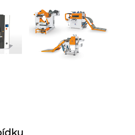
bídku