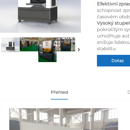
Efektivní zpra
schopnost zpr
časovém obdo
Vysoký stupe
pokročilým sy
umožňuje auto
snižuje lidsko
stabilitu.
Dotaz
Přehled
D