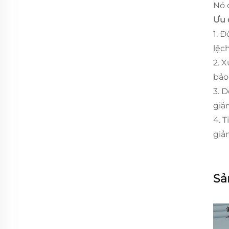
Nó 
Ưu 
1. 
lệch
2. X
bảo
3. 
giả
4. 
giả
Sả