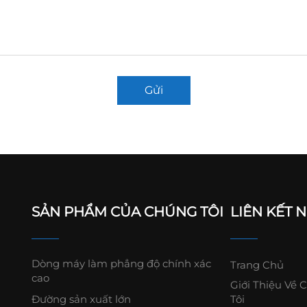
Gửi
SẢN PHẨM CỦA CHÚNG TÔI
LIÊN KẾT 
Dòng máy làm phẳng độ chính xác
Trang Chủ
cao
Giới Thiệu Về 
Đường sản xuất lớn
Tôi