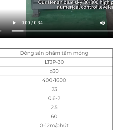
Dòng sản phẩm tấm mỏng
LTJP-30
φ30
400-1600
23
0.6-2
2.5
60
0-12m/phút