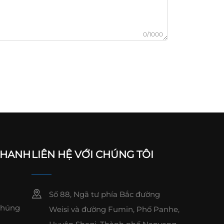
0/1000
NHANH
LIÊN HỆ VỚI CHÚNG TÔI
Số 88, Ngã tư phía Bắc đường
Chúng
Weisi và đường Fumin, Phố Panhe,