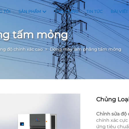
G TÔI
SẢN PHẨM
ỨNG DỤNG
TIN TỨC
BÀI VIẾT
ng tấm mỏng
g độ chính xác cao
>
Dòng máy làm phẳng tấm mỏng
Chủng Loại
Chỉnh sửa độ 
chính xác cực
ứng tiêu chuẩ