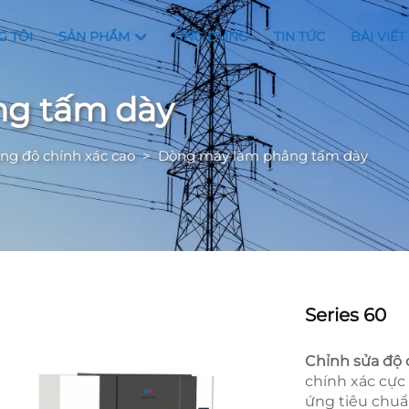
G TÔI
SẢN PHẨM
ỨNG DỤNG
TIN TỨC
BÀI VIẾT
g tấm dày
g độ chính xác cao
>
Dòng máy làm phẳng tấm dày
Series 60
Chỉnh sửa độ 
chính xác cực
ứng tiêu chuẩ