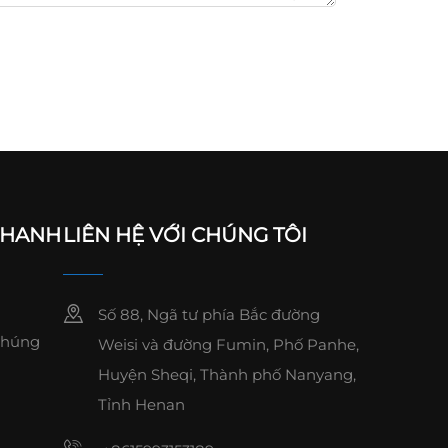
NHANH
LIÊN HỆ VỚI CHÚNG TÔI
Số 88, Ngã tư phía Bắc đường
Chúng
Weisi và đường Fumin, Phố Panhe,
Huyện Sheqi, Thành phố Nanyang,
Tỉnh Henan