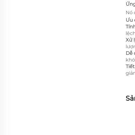
Ứng
Nó 
Ưu 
Tín
lệch
Xử l
lượ
Dễ 
khó
Tiế
giả
Sả