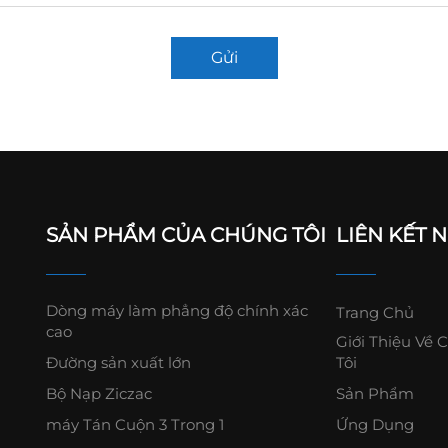
Gửi
SẢN PHẨM CỦA CHÚNG TÔI
LIÊN KẾT 
Dòng máy làm phẳng độ chính xác
Trang Chủ
cao
Giới Thiệu Về 
Đường sản xuất lớn
Tôi
Bộ Nạp Ziczac
Sản Phẩm
máy Tán Cuộn 3 Trong 1
Ứng Dụng