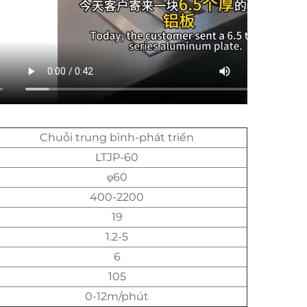
Chuỗi trung bình-phát triển
LTJP-60
φ60
400-2200
19
1.2-5
6
105
0-12m/phút