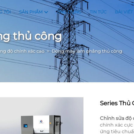
G TÔI
SẢN PHẨM
ỨNG DỤNG
TIN TỨC
BÀI VIẾT
g thủ công
g độ chính xác cao
>
Dòng máy làm phẳng thủ công
Series Thủ
Chỉnh sửa độ 
chính xác cực
ứng tiêu chuẩ