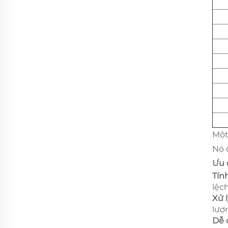
Mộ
Nó 
Ưu 
Tín
lệch
Xử l
lượ
Dễ 