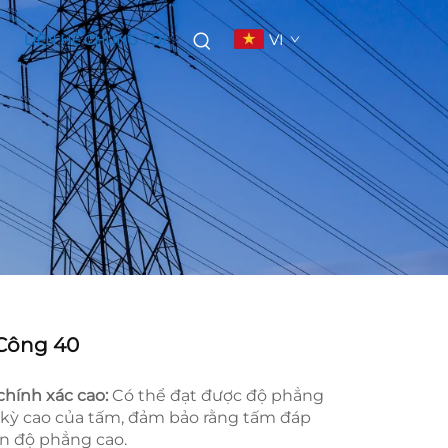
VI
LIÊN HỆ CHÚNG TÔI
 Công 40
chính xác cao:
Có thể đạt được độ phẳng
 kỳ cao của tấm, đảm bảo rằng tấm đáp
n độ phẳng cao.