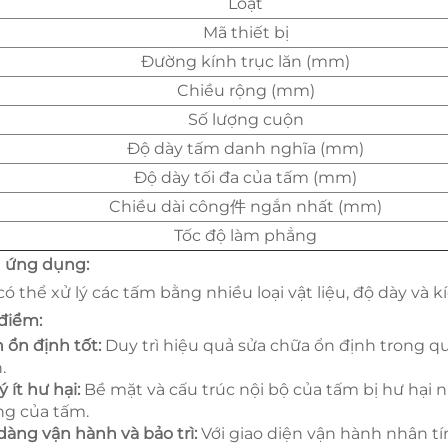
Loạt
Mã thiết bị
Đường kính trục lăn (mm)
Chiều rộng (mm)
Số lượng cuộn
Độ dày tấm danh nghĩa (mm)
Độ dày tối đa của tấm (mm)
Chiều dài công件 ngắn nhất (mm)
Tốc độ làm phẳng
t
ứng dụng:
có thể xử lý các tấm bằng nhiều loại vật liệu, độ dày và k
điểm:
h ổn định tốt:
Duy trì hiệu quả sửa chữa ổn định trong quá
.
ý ít hư hại:
Bề mặt và cấu trúc nội bộ của tấm bị hư hại 
ng của tấm.
dàng vận hành và bảo trì:
Với giao diện vận hành nhân tí