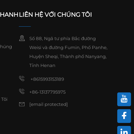
NHANH
LIÊN HỆ VỚI CHÚNG TÔI
Số 88, Ngã tư phía Bắc đường
Chúng
Weisi và đường Fumin, Phố Panhe,
Huyện Sheqi, Thành phố Nanyang,
Tỉnh Henan
+8615993153189
+86-13137795975
 Tôi
[email protected]