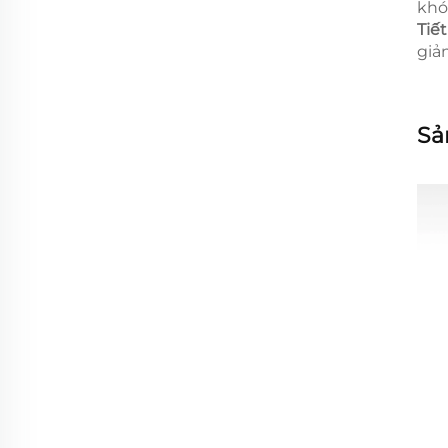
khó
Tiế
giả
Sả