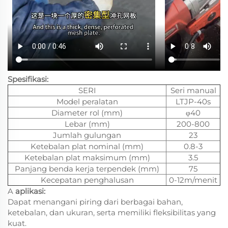
Spesifikasi:
SERI
Seri manual
Model peralatan
LTJP-40s
Diameter rol (mm)
φ40
Lebar (mm)
200-800
Jumlah gulungan
23
Ketebalan plat nominal (mm)
0.8-3
Ketebalan plat maksimum (mm)
3.5
Panjang benda kerja terpendek (mm)
75
Kecepatan penghalusan
0-12m/menit
A
aplikasi:
Dapat menangani piring dari berbagai bahan,
ketebalan, dan ukuran, serta memiliki fleksibilitas yang
kuat.