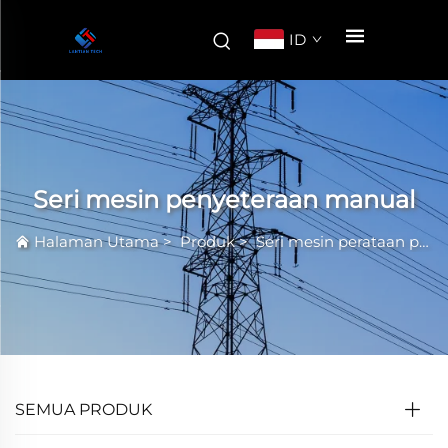
ID
Seri mesin penyeteraan manual
Halaman Utama
>
Produk
>
Seri mesin perataan presisi tinggi
SEMUA PRODUK