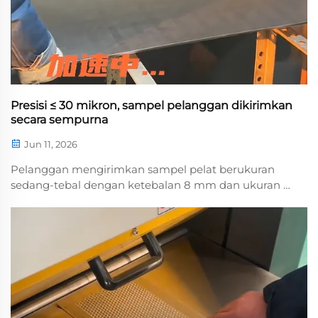
Presisi ≤ 30 mikron, sampel pelanggan dikirimkan
secara sempurna
Jun 11, 2026
Pelanggan mengirimkan sampel pelat berukuran
sedang-tebal dengan ketebalan 8 mm dan ukuran 1
m × 1 m. Mengingat ketebalannya yang signifikan,
pelat jenis ini sulit diratakan. Kami memilih mesin
perata hidrolik Henan Lantian tipe 60-1300 untuk
proses perataan profesional...