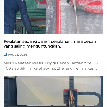
Peralatan sedang dalam perjalanan, masa depan
yang saling menguntungkan.
Feb 25, 2026
Mesin Perataan Presisi Tinggi Henan Lantian tipe 20-
400 siap dikirim ke Shaoxing, Zhejiang. Terima kasih
atas kepercayaan Anda; memilih peralatan Lantian
merupakan langkah penting dalam visi besar Anda!
Semoga kita dapat bekerja sama demi kesuksesan
bersama dan menciptakan...