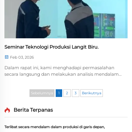
Seminar Teknologi Produksi Langit Biru.
Feb 03, 2026
Dalam rapat ini, kami menghadapi permasalahan
secara langsung dan melakukan analisis mendalam
guna menemukan solusi optimal. Bagaimana cara
beralih dari sekadar bereaksi menjadi
mengantisipasi, dari reaktif menjadi proaktif, serta
Sebelumnya
1
2
3
Berikutnya
memenangkan kepercayaan pelanggan?
Bagaimana cara beralih dari mengejar
Berita Terpanas
kesempurnaan menjadi para pemimpin...
Terlibat secara mendalam dalam produksi di garis depan,