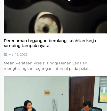
Peredaman tegangan berulang, keahlian kerja
ramping tampak nyata.
Mar 12, 2026
Mesin Perataan Presisi Tinggi Henan LanTian
menghilangkan tegangan internal pada pelat
melalui pengendalian presisi terhadap rol dan
tekanan, sehingga mencapai perataan presisi tinggi.
Dengan pemeriksaan standar ketat di seluruh
proses, mesin ini menjamin kekerataan tingkat
milimeter ...