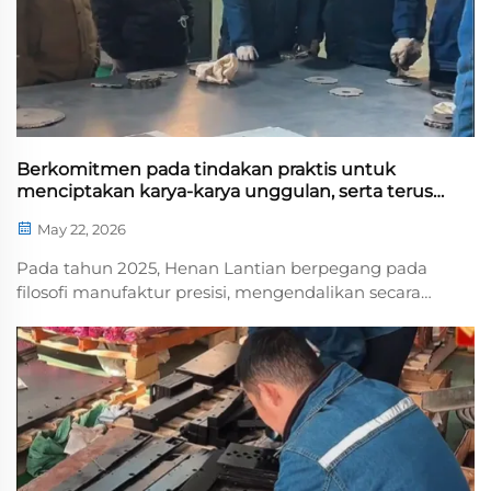
Berkomitmen pada tindakan praktis untuk
menciptakan karya-karya unggulan, serta terus
maju guna menulis bab baru
May 22, 2026
Pada tahun 2025, Henan Lantian berpegang pada
filosofi manufaktur presisi, mengendalikan secara
ketat setiap tahap produksi peralatan—mulai dari
pemrosesan lembaran logam dan pembengkokan
CNC hingga perakitan mesin lengkap dan uji coba—
demi mencapai kesempurnaan...