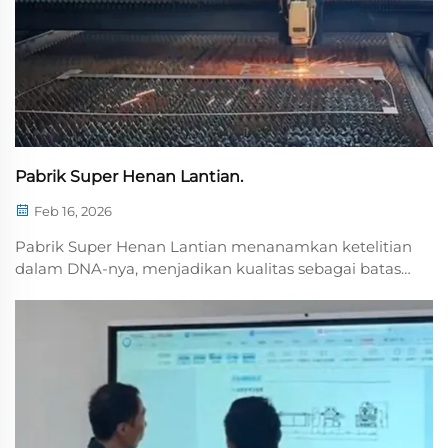
Pabrik Super Henan Lantian.
Feb 16, 2026
Pabrik Super Henan Lantian menanamkan ketelitian
dalam DNA-nya, menjadikan kualitas sebagai batas
bawah utamanya, serta mengarahkan jalurnya
dengan inovasi. Mesin perataannya
menyempurnakan setiap detail melalui pengerjaan
presisi tinggi dan mengendalikan setiap proses
dengan standar ketat...