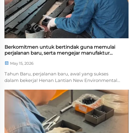
Berkomitmen untuk bertindak guna memulai
perjalanan baru, serta mengejar manufaktur
presisi menuju masa depan
May 15, 2026
Tahun Baru, perjalanan baru, awal yang sukses
dalam bekerja! Henan Lantian New Environmental
Protection Engineering Technology Co., Ltd. secara
resmi kembali beroperasi. Kami tetap berpegang
pada manufaktur presisi, mengendalikan secara
ketat detail kualitas, dan menciptakan produk
berkualitas tinggi...