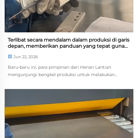
Terlibat secara mendalam dalam produksi di garis
depan, memberikan panduan yang tepat guna
meningkatkan kualitas dan efisiensi
Jun 22, 2026
Baru-baru ini, para pimpinan dari Henan Lantian
mengunjungi bengkel produksi untuk melakukan
inspeksi dan pembinaan operasional. Mereka memeriksa
proses-proses kritis di lokasi, seperti perakitan kotak
listrik, penggilingan, pemotongan laser, dan pengukuran
presisi komponen. Mereka menyampaikan panduan
yang jelas ...