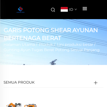
ID
GARIS POTONG SHEAR AYUNAN
BERTENAGA BERAT
Halaman Utama
/
Produk
/
Lini produksi besar
/
Gunting Ayun Tugas Berat Potong Sesuai Panjang
Garis
SEMUA PRODUK