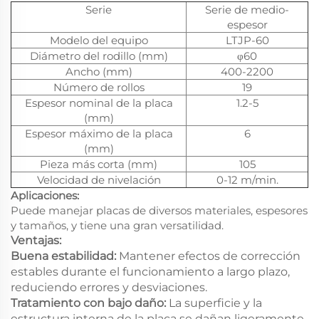
Serie
Serie de medio-
espesor
Modelo del equipo
LTJP-60
Diámetro del rodillo (mm)
φ60
Ancho (mm)
400-2200
Número de rollos
19
Espesor nominal de la placa
1.2-5
(mm)
Espesor máximo de la placa
6
(mm)
Pieza más corta (mm)
105
Velocidad de nivelación
0-12 m/min.
Aplicaciones:
Puede manejar placas de diversos materiales, espesores
y tamaños, y tiene una gran versatilidad.
Ventajas:
Buena estabilidad:
Mantener efectos de corrección
estables durante el funcionamiento a largo plazo,
reduciendo errores y desviaciones.
Tratamiento con bajo daño:
La superficie y la
estructura interna de la placa se dañan ligeramente