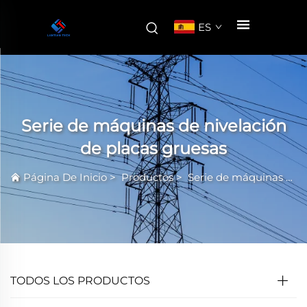
ES
Serie de máquinas de nivelación
de placas gruesas
Página De Inicio
>
Productos
>
Serie de máquinas aplanadoras de alta precisión
TODOS LOS PRODUCTOS