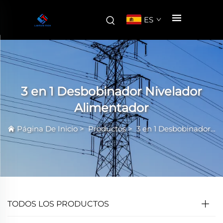
ES
3 en 1 Desbobinador Nivelador
Alimentador
Página De Inicio
>
Productos
>
3 en 1 Desbobinador Nivelador Alimentador
TODOS LOS PRODUCTOS