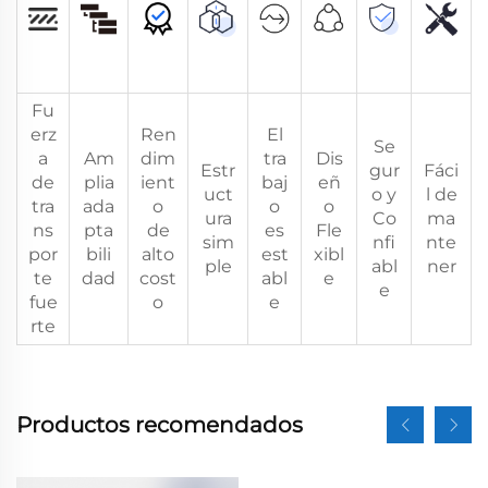
Fu
erz
Ren
El
Se
a
Am
dim
tra
Dis
Estr
gur
Fáci
de
plia
ient
baj
eñ
uct
o y
l de
tra
ada
o
o
o
ura
Co
ma
ns
pta
de
es
Fle
sim
nfi
nte
por
bili
alto
est
xibl
ple
abl
ner
te
dad
cost
abl
e
e
fue
o
e
rte
Productos recomendados