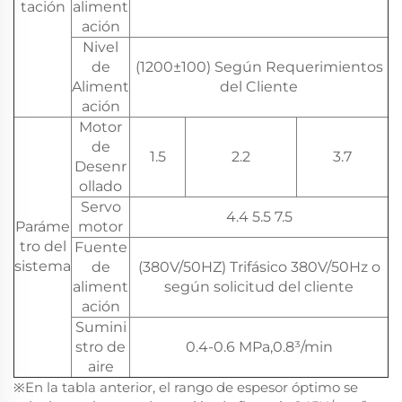
tación
aliment
ación
Nivel
de
(1200±100) Según Requerimientos
Aliment
del Cliente
ación
Motor
de
1.5
2.2
3.7
Desenr
ollado
Servo
4.4 5.5 7.5
Paráme
motor
tro del
Fuente
sistema
de
(380V/50HZ) Trifásico 380V/50Hz o
aliment
según solicitud del cliente
ación
Sumini
stro de
0.4-0.6 MPa,0.8³/min
aire
※En la tabla anterior, el rango de espesor óptimo se