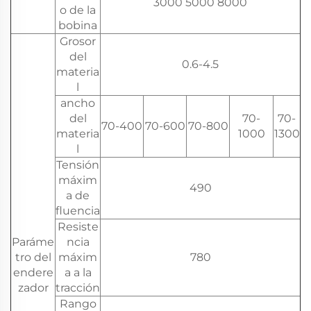
3000 5000 8000
o de la
bobina
Grosor
del
0.6-4.5
materia
l
ancho
del
70-
70-
70-400
70-600
70-800
materia
1000
1300
l
Tensión
máxim
490
a de
fluencia
Resiste
Paráme
ncia
tro del
máxim
780
endere
a a la
zador
tracción
Rango