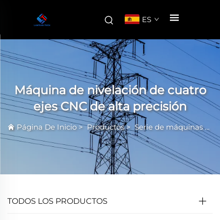
ES
Máquina de nivelación de cuatro
ejes CNC de alta precisión
Página De Inicio
>
Productos
>
Serie de máquinas aplanadoras de alta precisión
TODOS LOS PRODUCTOS