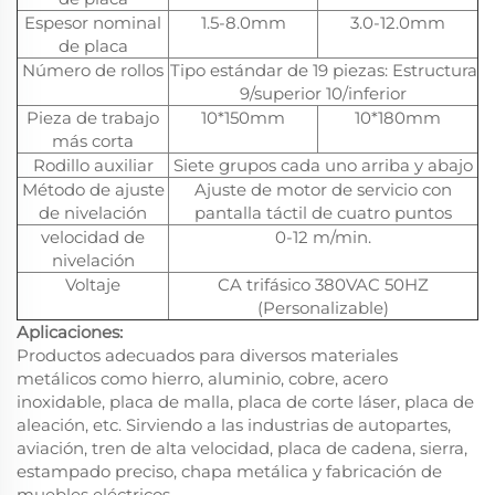
Espesor nominal
1.5-8.0mm
3.0-12.0mm
de placa
Número de rollos
Tipo estándar de 19 piezas: Estructura
9/superior 10/inferior
Pieza de trabajo
10*150mm
10*180mm
más corta
Rodillo auxiliar
Siete grupos cada uno arriba y abajo
Método de ajuste
Ajuste de motor de servicio con
de nivelación
pantalla táctil de cuatro puntos
velocidad de
0-12 m/min.
nivelación
Voltaje
CA trifásico 380VAC 50HZ
(Personalizable)
Aplicaciones:
Productos adecuados para diversos materiales
metálicos como hierro, aluminio, cobre, acero
inoxidable, placa de malla, placa de corte láser, placa de
aleación, etc. Sirviendo a las industrias de autopartes,
aviación, tren de alta velocidad, placa de cadena, sierra,
estampado preciso, chapa metálica y fabricación de
muebles eléctricos.