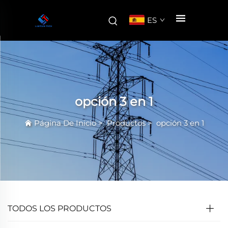
ES
opción 3 en 1
Página De Inicio
>
Productos
>
opción 3 en 1
TODOS LOS PRODUCTOS