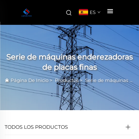
ES
Serie de máquinas enderezadoras
de placas finas
Página De Inicio
>
Productos
>
Serie de máquinas aplanadoras de alta precisión
TODOS LOS PRODUCTOS