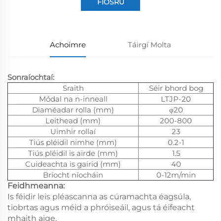
FIOSRÚ
Achoimre
Táirgí Molta
Sonraíochtaí:
Sraith
Séir bhord bog
Módal na n-inneall
LTJP-20
Diaméadar rolla (mm)
φ20
Leithead (mm)
200-800
Uimhir rollaí
23
Tiús pléidil nimhe (mm)
0.2-1
Tiús pléidil is airde (mm)
1.5
Cuideachta is gairid (mm)
40
Bríocht níocháin
0-12m/min
Feidhmeanna:
Is féidir leis pléascanna as cúramachta éagsúla,
tiobrtas agus méid a phróiseáil, agus tá éifeacht
mhaith aige.