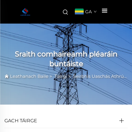
GA
Sraith comhaireamh pléaráin
buntáiste
Leathanach Baile
>
Táirgí
>
Seirbhís Uaschás Athrú Mhachnaimh
GACH TÁIRGE