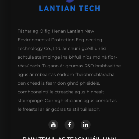
Táthar ag Oifig Henan Lantian New
Environmental Protection Engineering
Technology Co., Ltd. ar chur i gcéill uirlisí
achtúla staimpinge ina bhfuil níos mó ná fíor-
réasúnach. Tugann ár gcumas R&D brabhsaithe
agus ár mbeartas éadrom fheidhmchláracha
den chéad is fearr don ghnó phléidéis,
comhponaintí leictreacha agus hinnealt
staimpinge. Cairnigh eficiainc agus comórtas
le freastal ar ár gcóras taistil tuilleadh.