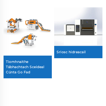
Sriosc hidreacail
Tiomhnaithe
Tábhachtach Sceideal
Cúnta Go Fad