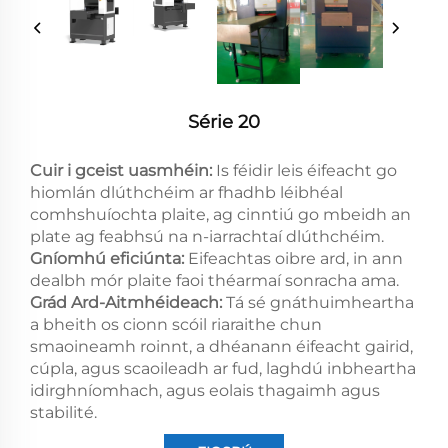
Série 20
Cuir i gceist uasmhéin:
Is féidir leis éifeacht go
hiomlán dlúthchéim ar fhadhb léibhéal
comhshuíochta plaite, ag cinntiú go mbeidh an
plate ag feabhsú na n-iarrachtaí dlúthchéim.
Gníomhú eficiúnta:
Eifeachtas oibre ard, in ann
dealbh mór plaite faoi théarmaí sonracha ama.
Grád Ard-Aitmhéideach:
Tá sé gnáthuimheartha
a bheith os cionn scóil riaraithe chun
smaoineamh roinnt, a dhéanann éifeacht gairid,
cúpla, agus scaoileadh ar fud, laghdú inbheartha
idirghníomhach, agus eolais thagaimh agus
stabilité.