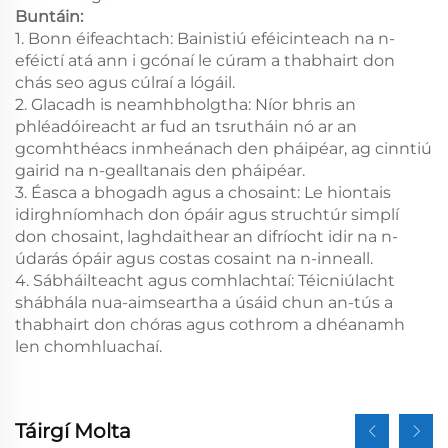
Buntáin:
1. Bonn éifeachtach: Bainistiú eféicinteach na n-
eféictí atá ann i gcónaí le cúram a thabhairt don
chás seo agus cúlraí a lógáil.
2. Glacadh is neamhbholgtha: Níor bhris an
phléadóireacht ar fud an tsrutháin nó ar an
gcomhthéacs inmheánach den pháipéar, ag cinntiú
gairid na n-gealltanais den pháipéar.
3. Éasca a bhogadh agus a chosaint: Le hiontais
idirghníomhach don ópáir agus struchtúr simplí
don chosaint, laghdaithear an difríocht idir na n-
údarás ópáir agus costas cosaint na n-inneall.
4. Sábháilteacht agus comhlachtaí: Téicniúlacht
shábhála nua-aimseartha a úsáid chun an-tús a
thabhairt don chóras agus cothrom a dhéanamh
len chomhluachaí.
Táirgí Molta