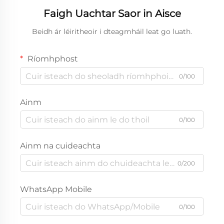
Faigh Uachtar Saor in Aisce
Beidh ár léiritheoir i dteagmháil leat go luath.
Ríomhphost
0/100
Ainm
0/100
Ainm na cuideachta
0/200
WhatsApp Mobile
0/100