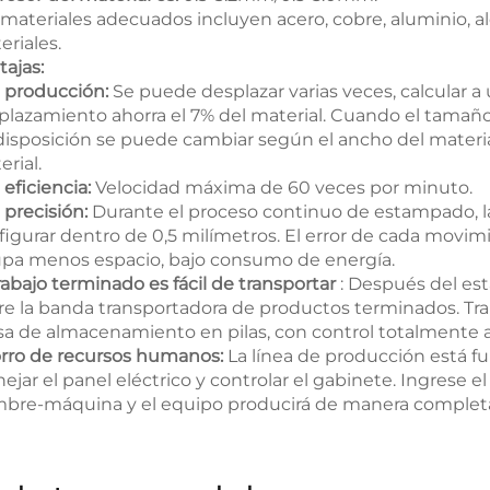
 materiales adecuados incluyen acero, cobre, aluminio, al
eriales.
tajas:
a producción:
Se puede desplazar varias veces, calcular a
plazamiento ahorra el 7% del material. Cuando el tamaño 
disposición se puede cambiar según el ancho del material 
rial.
 eficiencia:
Velocidad máxima de 60 veces por minuto.
 precisión:
Durante el proceso continuo de estampado, l
figurar dentro de 0,5 milímetros. El error de cada movi
pa menos espacio, bajo consumo de energía.
trabajo terminado es fácil de transportar
: Después del es
re la banda transportadora de productos terminados. Tra
a de almacenamiento en pilas, con control totalmente 
rro de recursos humanos:
La línea de producción está fu
ejar el panel eléctrico y controlar el gabinete. Ingrese 
bre-máquina y el equipo producirá de manera comple