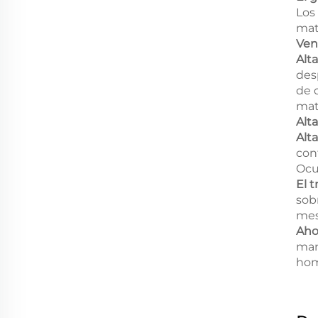
Los
mat
Ven
Alt
des
de 
mate
Alta
Alta
con
Ocu
El 
sob
mes
Aho
man
hom