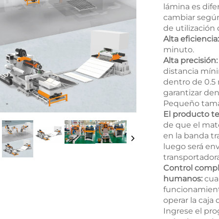
lámina es dife
cambiar según 
de utilización 
Alta eficiencia
minuto.
Alta precisión
distancia míni
dentro de 0.5
garantizar de
Pequeño tama
El producto te
de que el mat
en la banda t
luego será env
transportadora
Control compl
humanos:
cua
funcionamient
operar la caja 
Ingrese el pr