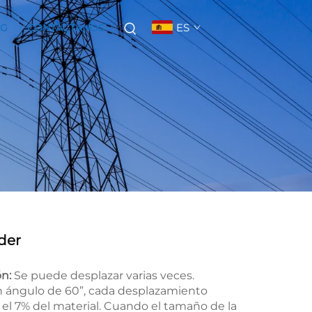
ES
OG
CONTÁCTANOS
der
ón:
Se puede desplazar varias veces.
n ángulo de 60”, cada desplazamiento
el 7% del material. Cuando el tamaño de la