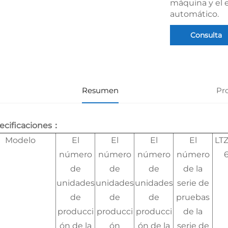
máquina y el 
automático.
Consulta
Resumen
Pr
ecificaciones：
Modelo
El
El
El
El
LT
número
número
número
número
de
de
de
de la
unidades
unidades
unidades
serie de
de
de
de
pruebas
producci
producci
producci
de la
ón de la
ón
ón de la
serie de