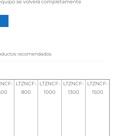
equipo se volverá completamente
oductos recomendados
ZNCF-
LTZNCF-
LTZNCF-
LTZNCF-
LTZNCF-
600
800
1000
1300
1500