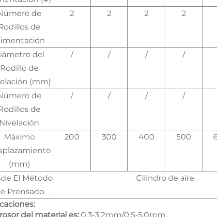
Número de
2
2
2
2
Rodillos de
limentación
iámetro del
/
/
/
/
Rodillo de
velación (mm)
Número de
/
/
/
/
Rodillos de
Nivelación
Máximo
200
300
400
500
splazamiento
(mm)
de El Método
Cilindro de aire
e Prensado
icaciones:
rosor del material es:
0.3-3.2mm/0.5-5.0mm.