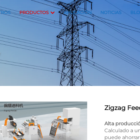
TROS
PRODUCTOS
APLICACIÓN
NOTICIAS
BL
r
Zigzag Fee
Alta producci
Calculado a u
puede ahorrar 