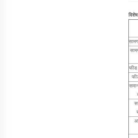
विशेष
सामग्
सामग
फीड 
फीड
समान
स
अ