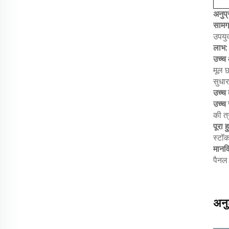
अनुप
सामग्
उपयुक
लाभ:
उच्च
मूल छ
सुधा
उच्च 
उच्च
की त
पूरा 
स्टॉक
मानव
पैनल 
अनु