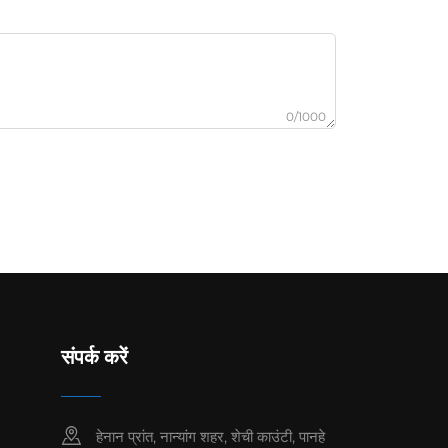
0/1000
संपर्क करें
हेनान प्रांत, नान्यांग शहर, शेची काउंटी, पानहे