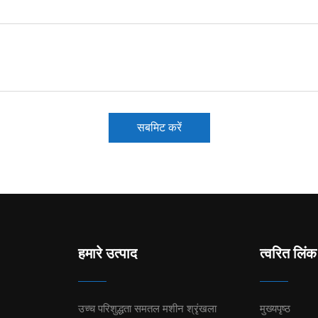
सबमिट करें
हमारे उत्पाद
त्वरित लिंक
उच्च परिशुद्धता समतल मशीन श्रृंखला
मुख्यपृष्ठ