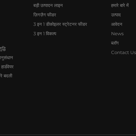
बड़ी उत्पादन लाइन
हमारे बारे में
ज़िगज़ैग फीडर
उत्पाद
3 इन 1 डीकोइलर स्ट्रेटनर फीडर
आवेदन
3 इन 1 विकल्प
News
ब्लॉग
द्धि
Contact Us
अनुसंधान
ार्डवेयर
ारे बदली