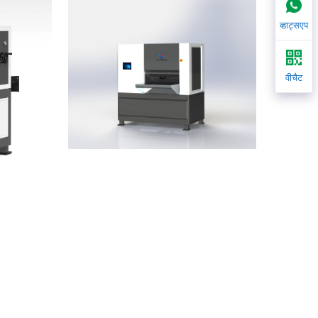
व्हाट्सएप
वीचैट