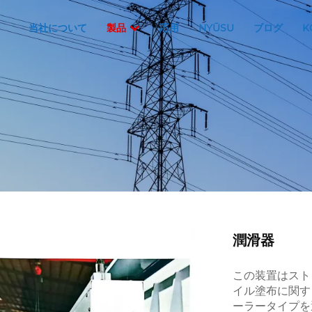
当社について
製品
応用
NYŪSU
ブログ
K
潤滑器
この装置はスト
イル塗布に関す
ーラータイプを