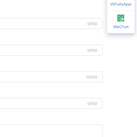
WhatsApp
0/100
WeChat
0/100
0/200
0/100