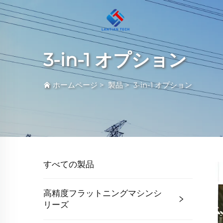
3-in-1 オプション
ホームページ
>
製品
>
3-in-1 オプション
すべての製品
高精度フラットニングマシンシ
リーズ