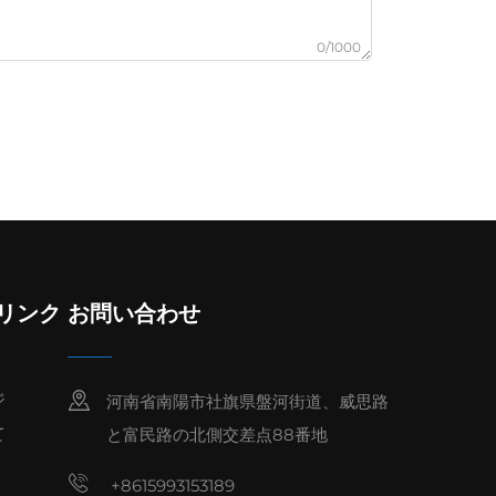
0/1000
リンク
お問い合わせ
ジ
河南省南陽市社旗県盤河街道、威思路
て
と富民路の北側交差点88番地
+8615993153189