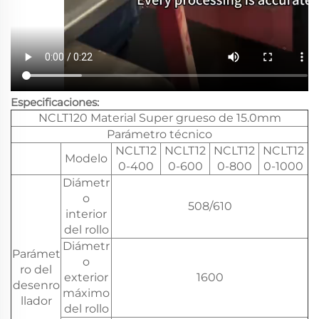
Especificaciones:
NCLT120 Material Super grueso de 15.0mm
Parámetro técnico
NCLT12
NCLT12
NCLT12
NCLT12
Modelo
0-400
0-600
0-800
0-1000
Diámetr
o
508/610
interior
del rollo
Diámetr
Parámet
o
ro del
exterior
1600
desenro
máximo
llador
del rollo