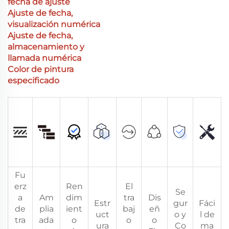
fecha de ajuste
Ajuste de fecha,
visualización numérica
Ajuste de fecha,
almacenamiento y
llamada numérica
Color de pintura
especificado
Fu
erz
Ren
El
Se
a
Am
dim
tra
Dis
Estr
gur
Fáci
de
plia
ient
baj
eñ
uct
o y
l de
tra
ada
o
o
o
ura
Co
ma