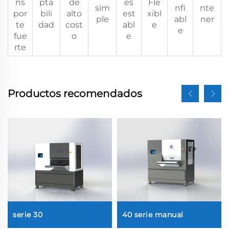
ns
pta
de
es
Fle
sim
nfi
nte
por
bili
alto
est
xibl
ple
abl
ner
te
dad
cost
abl
e
e
fue
o
e
rte
Productos recomendados
serie 30
40 serie manual