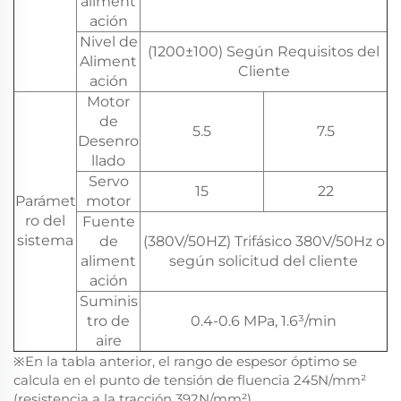
aliment
ación
Nivel de
(1200±100) Según Requisitos del
Aliment
Cliente
ación
Motor
de
5.5
7.5
Desenro
llado
Servo
15
22
Parámet
motor
ro del
Fuente
sistema
de
(380V/50HZ) Trifásico 380V/50Hz o
aliment
según solicitud del cliente
ación
Suminis
tro de
0.4-0.6 MPa, 1.6³/min
aire
※En la tabla anterior, el rango de espesor óptimo se
calcula en el punto de tensión de fluencia 245N/mm²
(resistencia a la tracción 392N/mm²)