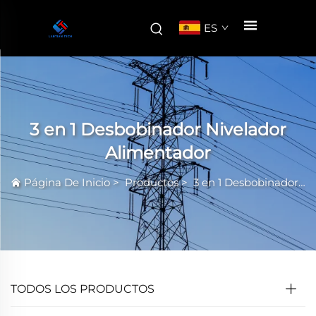
ES
3 en 1 Desbobinador Nivelador
Alimentador
Página De Inicio
>
Productos
>
3 en 1 Desbobinador Nivelador Alimentador
TODOS LOS PRODUCTOS