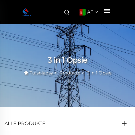
AF
3 in 1 Opsie
Tuisbladsy
>
Produkte
>
3 in 1 Opsie
ALLE PRODUKTE