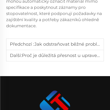
mohou automaticky označit materiál mimo
specifikace a poskytnout záznamy pro
stopovatelnost, které podporují požadavky na
zajištění kvality a potřeby zákazníků ohledně
dokumentace.
Předchozí :
Jak odstraňovat běžné problémy u víceválečných CNC vyrovnávacích strojů?
Další:
Proč je důležitá přesnost u upraveného zázvorového podavače?