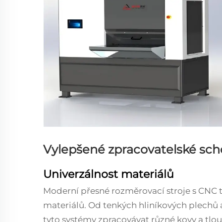
Vylepšené zpracovatelské sch
Univerzálnost materiálů
Moderní přesné rozměrovací stroje s CNC te
materiálů. Od tenkých hliníkových plechů
tyto systémy zpracovávat různé kovy a tlo