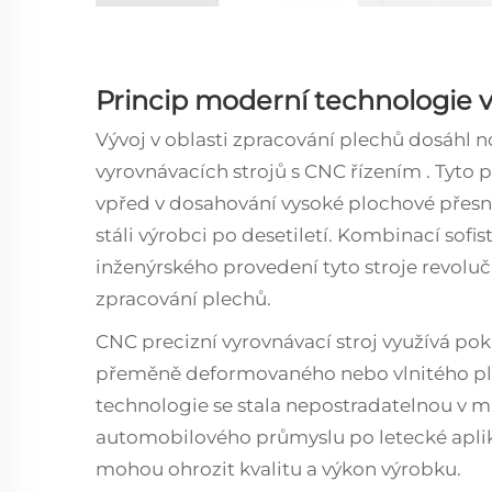
Princip moderní technologie 
Vývoj v oblasti zpracování plechů dosáhl 
vyrovnávacích strojů s CNC řízením
. Tyto 
vpřed v dosahování vysoké plochové přesnos
stáli výrobci po desetiletí. Kombinací sof
inženýrského provedení tyto stroje revolu
zpracování plechů.
CNC precizní vyrovnávací stroj využívá po
přeměně deformovaného nebo vlnitého ple
technologie se stala nepostradatelnou v 
automobilového průmyslu po letecké aplik
mohou ohrozit kvalitu a výkon výrobku.