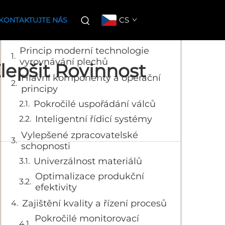
Obsah
CS
KONTAKTUJTE NÁS
Princip moderní technologie
vyrovnávání plechů
lepšit Rovinnost
Hlavní komponenty a operační
principy
Pokročilé uspořádání válců
Inteligentní řídicí systémy
Vylepšené zpracovatelské
schopnosti
Univerzálnost materiálů
Optimalizace produkční
efektivity
Zajištění kvality a řízení procesů
Pokročilé monitorovací