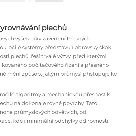
vyrovnávání plechů
nových výšek díky zavedení
Přesných
pokročilé systémy představují obrovský skok
ti plechů, řeší trvalé výzvy, před kterými
istikovaného počítačového řízení a přesného
čně mění způsob, jakým průmysl přistupuje ke
kročilé algoritmy a mechanickou přesnost k
chu na dokonale rovné povrchy. Tato
mnoha průmyslových odvětvích, od
ace, kde i minimální odchylky od rovnosti