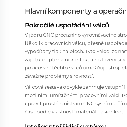
Hlavní komponenty a operační
Pokročilé uspořádání válců
V jádru CNC precizního vyrovnávacího stroj
Několik pracovních válců, přesně uspořádan
vypočítaný tlak na plech. Tyto válce lze n
zajišťuje optimální kontakt a rozložení síly
pozicování těchto válců umožňuje stroji ef
závažné problémy s rovností.
Válcová sestava obvykle zahrnuje vstupní i
mezi nimi umístěnými pracovními válci. Po
upravit prostřednictvím CNC systému, čí
čase podle vlastností materiálu a konkrét
Inteligentní řídicí systémy