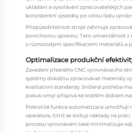
ukládání a vyvolávání zpracovatelských pa
konzistentní výsledky po celou řadu výrobn
Přizpůsobitelnost stroje zahrnuje zpracová
povrchovou úpravou. Tato univerzálnost z n
s různorodými specifikacemi materiálů a 
Optimalizace produkční efektivit
Zavedení přesného CNC vyrovnávacího stroje
systémy dokážou zpracovávat materiály vyš
kvalitativní standardy. Snížená potřeba m
pokus-omyl přispívá ke kratším dobám nas
Pokročilé funkce automatizace umožňují 
operátora, čímž se snižují náklady na práci 
procesu vyrovnávání také minimalizuje od