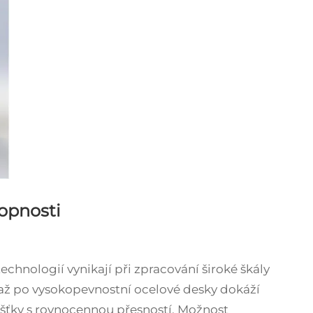
opnosti
chnologií vynikají při zpracování široké škály
 až po vysokopevnostní ocelové desky dokáží
ušťky s rovnocennou přesností. Možnost