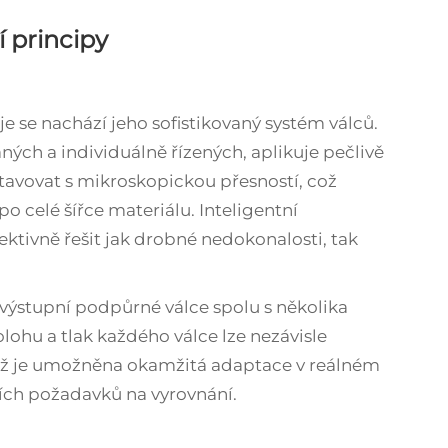
 principy
e se nachází jeho sofistikovaný systém válců.
ých a individuálně řízených, aplikuje pečlivě
astavovat s mikroskopickou přesností, což
 po celé šířce materiálu. Inteligentní
ektivně řešit jak drobné nedokonalosti, tak
 výstupní podpůrné válce spolu s několika
lohu a tlak každého válce lze nezávisle
mž je umožněna okamžitá adaptace v reálném
ních požadavků na vyrovnání.