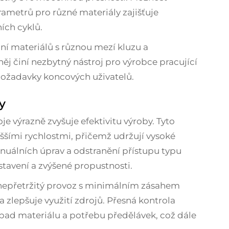
rametrů pro různé materiály zajišťuje
ích cyklů.
ní materiálů s různou mezí kluzu a
ěj činí nezbytný nástroj pro výrobce pracující
požadavky koncových uživatelů.
y
 výrazně zvyšuje efektivitu výroby. Tyto
šími rychlostmi, přičemž udržují vysoké
anuálních úprav a odstranění přístupu typu
tavení a zvýšené propustnosti.
nepřetržitý provoz s minimálním zásahem
a zlepšuje využití zdrojů. Přesná kontrola
pad materiálu a potřebu předělávek, což dále