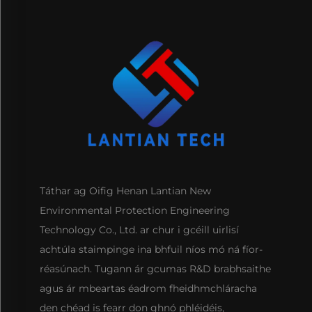
Táthar ag Oifig Henan Lantian New
Environmental Protection Engineering
Technology Co., Ltd. ar chur i gcéill uirlisí
achtúla staimpinge ina bhfuil níos mó ná fíor-
réasúnach. Tugann ár gcumas R&D brabhsaithe
agus ár mbeartas éadrom fheidhmchláracha
den chéad is fearr don ghnó phléidéis,