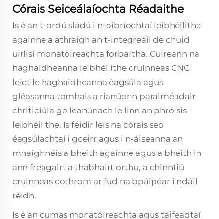
Córais Seiceálaíochta Réadaithe
Is é an t-ordú sládú i n-oibríochtaí leibhéilithe
againne a athraigh an t-integreáil de chuid
uirlisí monatóireachta forbartha. Cuireann na
haghaidheanna leibhéilithe cruinneas CNC
leict le haghaidheanna éagsúla agus
gléasanna tomhais a rianúonn paraiméadair
chriticiúla go leanúnach le linn an phróisis
leibhéilithe. Is féidir leis na córais seo
éagsúlachtaí i gceirr agus i n-áiseanna an
mhaighnéis a bheith againne agus a bheith in
ann freagairt a thabhairt orthu, a chinntiú
cruinneas cothrom ar fud na bpáipéar i ndáil
réidh.
Is é an cumas monatóireachta agus taifeadtaí