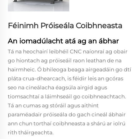
Féinimh Próiseála Coibhneasta
An iomadúlacht atá ag an ábhar
Tá na heochairí leibhéil CNC naíonraí ag obair
go hiontach ag próiseáil raon leathan de na
hairmheic. Ó bhileoga beaga airgeadáin go dtí
pláta crua-dhearcach, is féidir leis an gcóras
seo na cineálacha éagsúla airgid agus
tiomsachtaí a láimhseáil go coibhneachtach.
Tá an cumas ag stóráil agus aithint
paraméadair próiseála do gach cineál ábhair
ann chun torthaí coibhneasta a shárú ar iolrú
rith tháirgeachta.