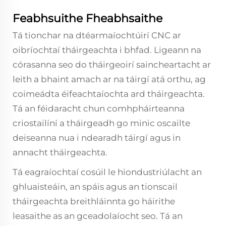
Feabhsuithe Fheabhsaithe
Tá tionchar na dtéarmaíochtúirí CNC ar
oibríochtaí tháirgeachta i bhfad. Ligeann na
córasanna seo do tháirgeoirí saincheartacht ar
leith a bhaint amach ar na táirgí atá orthu, ag
coimeádta éifeachtaíochta ard tháirgeachta.
Tá an féidaracht chun comhpháirteanna
criostailíní a tháirgeadh go minic oscailte
deiseanna nua i ndearadh táirgí agus in
annacht tháirgeachta.
Tá eagraíochtaí cosúil le hiondustriúlacht an
ghluaisteáin, an spáis agus an tionscail
tháirgeachta breithláinnta go háirithe
leasaithe as an gceadolaíocht seo. Tá an