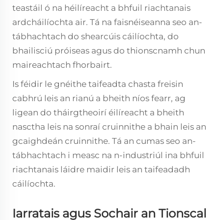
teastáil ó na héilíreacht a bhfuil riachtanais
ardcháilíochta air. Tá na faisnéiseanna seo an-
tábhachtach do shearcúis cáilíochta, do
bhailisciú próiseas agus do thionscnamh chun
maireachtach fhorbairt.
Is féidir le gnéithe taifeadta chasta freisin
cabhrú leis an rianú a bheith níos fearr, ag
ligean do tháirgtheoirí éilíreacht a bheith
nasctha leis na sonraí cruinnithe a bhain leis an
gcaighdeán cruinnithe. Tá an cumas seo an-
tábhachtach i measc na n-industriúl ina bhfuil
riachtanais láidre maidir leis an taifeadadh
cáilíochta.
Iarratais agus Sochair an Tionscal