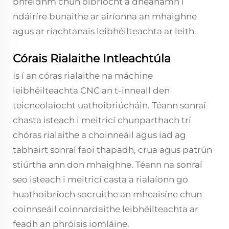
bhfeidhm chun oibríocht a dhéanamh i
ndáiríre bunaithe ar airíonna an mhaighne
agus ar riachtanais leibhéilteachta ar leith.
Córais Rialaithe Intleachtúla
Is í an córas rialaithe na máchine
leibhéilteachta CNC an t-inneall den
teicneolaíocht uathoibriúcháin. Téann sonraí
chasta isteach i meitricí chunparthach trí
chóras rialaithe a choinneáil agus iad ag
tabhairt sonraí faoi thapadh, crua agus patrún
stiúrtha ann don mhaighne. Téann na sonraí
seo isteach i meitricí casta a rialaíonn go
huathoibríoch socruithe an mheaisíne chun
coinnseáil coinnardaithe leibhéilteachta ar
feadh an phróisis iomláine.