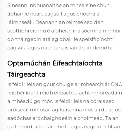
Síneann inbhuanaithe an mheaisíne chun
ábhair le neart éagsúil agus críocha a
láimhseáil. Déanann an réimsé seo den
scothbhreithnú é a bheith ina sócmhain mhór
do tháirgeoirí atá ag obair le speisifícíochtí
éagsúla agus riachtanais iarrthóirí deiridh.
Optamúchán Éifeachtaíochta
Táirgeachta
Is féidir leis an gcur chuige ar mhéarchlár CNC
leibhéilíocht réidh éifeachtúlacht mhóréadáin
a mhéadú go mór. Is féidir leis na córais seo
próiseáil mhiotail ag luasanna níos airde agus
éadóchas ardchaighdeáin a choimeád. Tá an
gá le horduithe láimhe lú agus éagóiríocht an-