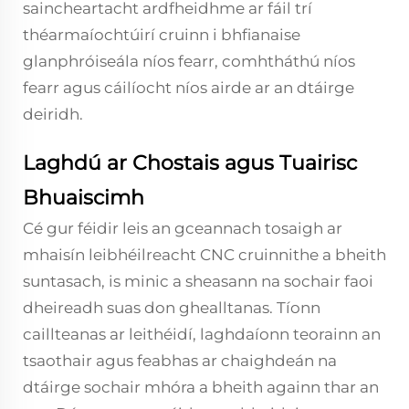
saincheartacht ardfheidhme ar fáil trí
théarmaíochtúirí cruinn i bhfianaise
glanphróiseála níos fearr, comhtháthú níos
fearr agus cáilíocht níos airde ar an dtáirge
deiridh.
Laghdú ar Chostais agus Tuairisc
Bhuaiscimh
Cé gur féidir leis an gceannach tosaigh ar
mhaisín leibhéilreacht CNC cruinnithe a bheith
suntasach, is minic a sheasann na sochair faoi
dheireadh suas don ghealltanas. Tíonn
caillteanas ar leithéidí, laghdaíonn teorainn an
tsaothair agus feabhas ar chaighdeán na
dtáirge sochair mhóra a bheith againn thar an