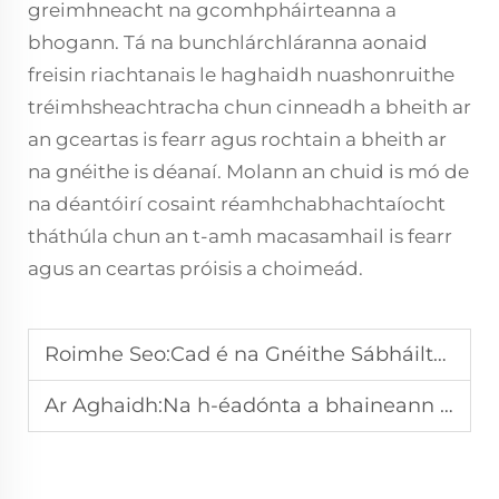
greimhneacht na gcomhpháirteanna a
bhogann. Tá na bunchlárchláranna aonaid
freisin riachtanais le haghaidh nuashonruithe
tréimhsheachtracha chun cinneadh a bheith ar
an gceartas is fearr agus rochtain a bheith ar
na gnéithe is déanaí. Molann an chuid is mó de
na déantóirí cosaint réamhchabhachtaíocht
tháthúla chun an t-amh macasamhail is fearr
agus an ceartas próisis a choimeád.
Roimhe Seo:
Cad é na Gnéithe Sábháilteachta atá ag Líne Léimeála Hidraolach Seirbhíseach?
Ar Aghaidh:
Na h-éadónta a bhaineann le Líne Táirgeachta Éadóchála trí-i-oinneach in aghaidh na gcosúlachtaí traidisiúnta?