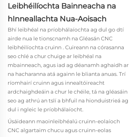
Leibhéilíochta Bainneacha na
hInneallachta Nua-Aoisach
Bhí leibhéal na príobhálaíochta ag dul go dtí
airde nua le tionscnamh na
Gléasán CNC
leibhéilíochta cruinn
. Cuireann na córasanna
seo chlé a chur chuige ar leibhéal na
mbainneach, agus iad ag déanamh aghaidh ar
na hacharanna atá againn le blianta anuas. Trí
ríomhairí cruinn agus innealtóireacht
ardchaighdeáin a chur le chéile, tá na gléasáin
seo ag athrú an tslí a bhfuil na hionduistrieá ag
dul i ngleic le príobhálaíocht.
Úsáideann maoinleibhéalú cruinn-eolaíoch
CNC algartaim chucu agus cruinn-eolas