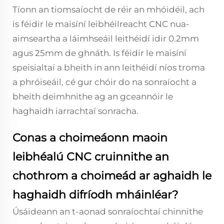
Tíonn an tiomsaíocht de réir an mhóidéil, ach
is féidir le maisíní leibhéilreacht CNC nua-
aimseartha a láimhseáil leithéidí idir 0.2mm
agus 25mm de ghnáth. Is féidir le maisíní
speisialtaí a bheith in ann leithéidí níos troma
a phróiseáil, cé gur chóir do na sonraíocht a
bheith deimhnithe ag an gceannóir le
haghaidh iarrachtaí sonracha.
Conas a choimeáonn maoin
leibhéalú CNC cruinnithe an
chothrom a choimeád ar aghaidh le
haghaidh difríodh mháinléar?
Úsáideann an t-aonad sonraíochtaí chinnithe