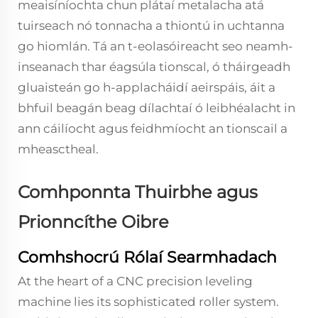
meaisíníochta chun plátaí metalacha atá
tuirseach nó tonnacha a thiontú in uchtanna
go hiomlán. Tá an t-eolasóireacht seo neamh-
inseanach thar éagsúla tionscal, ó tháirgeadh
gluaisteán go h-applacháidí aeirspáis, áit a
bhfuil beagán beag dílachtaí ó leibhéalacht in
ann cáilíocht agus feidhmíocht an tionscail a
mheasctheal.
Comhponnta Thuirbhe agus
Prionncíthe Oibre
Comhshocrú Rólaí Searmhadach
At the heart of a CNC precision leveling
machine lies its sophisticated roller system.