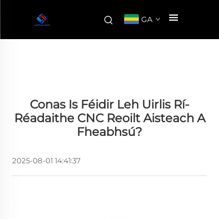
GA
Conas Is Féidir Leh Uirlis Rí-
Réadaithe CNC Reoilt Aisteach A
Fheabhsú?
2025-08-01 14:41:37