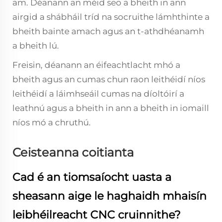
am. Déanann an méid seo a bheith in ann
airgid a shábháil tríd na socruithe lámhthinte a
bheith bainte amach agus an t-athdhéanamh
a bheith lú.
Freisin, déanann an éifeachtlacht mhó a
bheith agus an cumas chun raon leithéidí níos
leithéidí a láimhseáil cumas na díoltóirí a
leathnú agus a bheith in ann a bheith in iomaill
níos mó a chruthú.
Ceisteanna coitianta
Cad é an tiomsaíocht uasta a
sheasann aige le haghaidh mhaisín
leibhéilreacht CNC cruinnithe?