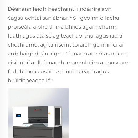
Déanann féidhfhéachaintí i ndáiríre aon
éagsúlachtaí san ábhar nó i gcoinníollacha
próiseála a bheith ina bhfios agam chomh
luath agus atá sé ag teacht orthu, agus iad á
chothromú, ag tairiscint toraidh go minicí ar
ardchaighdeán aige. Déanann an córas micro-
eisíontaí a dhéanamh ar an mbéim a choscann
fadhbanna cosúil le tonnta ceann agus
brúidhneacha lár.