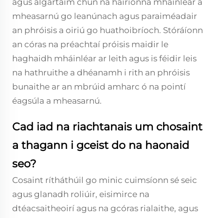
agus algartaim chun na hairíonna mháinléar a
mheasarnú go leanúnach agus paraiméadair
an phróisis a oiriú go huathoibríoch. Stóráíonn
an córas na préachtaí próisis maidir le
haghaidh mháinléar ar leith agus is féidir leis
na hathruithe a dhéanamh i rith an phróisis
bunaithe ar an mbrúid amharc ó na pointí
éagsúla a mheasarnú.
Cad iad na riachtanais um chosaint
a thagann i gceist do na haonaid
seo?
Cosaint rítháthúil go minic cuimsíonn sé seic
agus glanadh roliúir, eisimirce na
dtéacsaitheoirí agus na gcóras rialaithe, agus