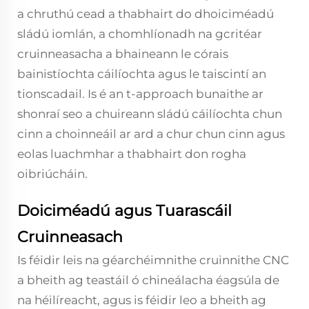
a chruthú cead a thabhairt do dhoiciméadú
sládú iomlán, a chomhlíonadh na gcritéar
cruinneasacha a bhaineann le córais
bainistíochta cáilíochta agus le taiscintí an
tionscadail. Is é an t-approach bunaithe ar
shonraí seo a chuireann sládú cáilíochta chun
cinn a choinneáil ar ard a chur chun cinn agus
eolas luachmhar a thabhairt don rogha
oibriúcháin.
Doiciméadú agus Tuarascáil
Cruinneasach
Is féidir leis na géarchéimnithe cruinnithe CNC
a bheith ag teastáil ó chineálacha éagsúla de
na héilíreacht, agus is féidir leo a bheith ag