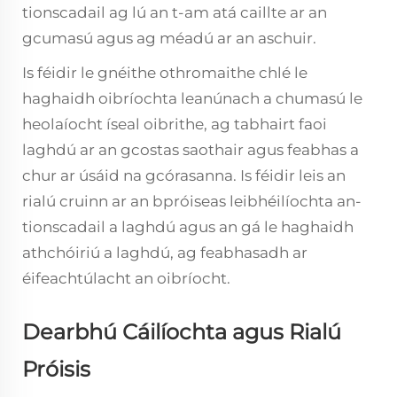
tionscadail ag lú an t-am atá caillte ar an
gcumasú agus ag méadú ar an aschuir.
Is féidir le gnéithe othromaithe chlé le
haghaidh oibríochta leanúnach a chumasú le
heolaíocht íseal oibrithe, ag tabhairt faoi
laghdú ar an gcostas saothair agus feabhas a
chur ar úsáid na gcórasanna. Is féidir leis an
rialú cruinn ar an bpróiseas leibhéilíochta an-
tionscadail a laghdú agus an gá le haghaidh
athchóiriú a laghdú, ag feabhasadh ar
éifeachtúlacht an oibríocht.
Dearbhú Cáilíochta agus Rialú
Próisis