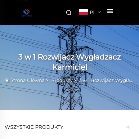
PL
3 w 1 Rozwijacz Wygładzacz
Karmiciel
Strona Główna
>
Produkty
>
3 w 1 Rozwijacz Wygładzacz Karmiciel
WSZYSTKIE PRODUKTY