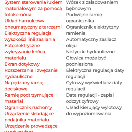
System sterowania łukiem
Wózek z załadowaniem
materiałowym za pomocą
bębnowym
fotokomórki
Podwójne ramię
Układ hamulcowy
ogranicznika
pneumatyczny z tarczami
Ogranicznik elektryczny
Elektryczna regulacja
ramienia
wysokości linii zasilania
Automatyczny zasilacz
Fotoelektryczne
oleju
wykrywanie końca
Nożyczki hydrauliczne
materiału
Głowica może być
Ekran dotykowy
podniesiona
Rozszerzanie i zwężanie
Elektryczna regulacja daty
hydrauliczne
regulacji
Napędzany ramię
Cyfrowy wyświetlacz daty
dociskowe
regulacji
Ramię podtrzymujące
Data regulacji - zapis i
materiał
odczyt cyfrowy
Ogranicznik ruchomy
Układ kierujący wylotowy
Urządzenie składające
do wypoziomowania
podajnika materiału
Urządzenie prowadzące