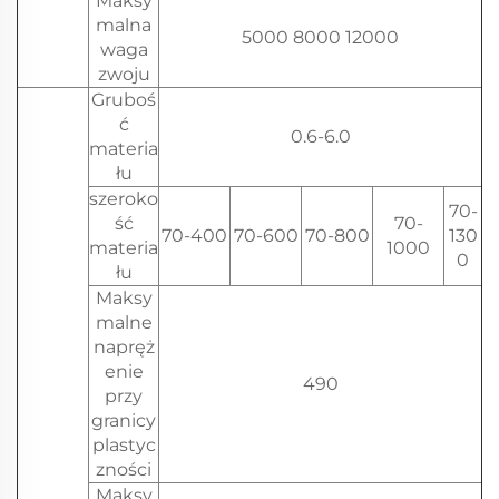
Maksy
malna
5000 8000 12000
waga
zwoju
Gruboś
ć
0.6-6.0
materia
łu
szeroko
70-
ść
70-
70-400
70-600
70-800
130
materia
1000
0
łu
Maksy
malne
napręż
enie
490
przy
granicy
plastyc
zności
Maksy