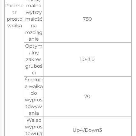
Parame
malna
tr
wytrzy
prosto
małość
780
wnika
na
rozciąg
anie
Optym
alny
zakres
1.0-3.0
gruboś
ci
Średnic
a wałka
do
70
wypros
towyw
ania
Walec
wypros
Up4/Down3
towują