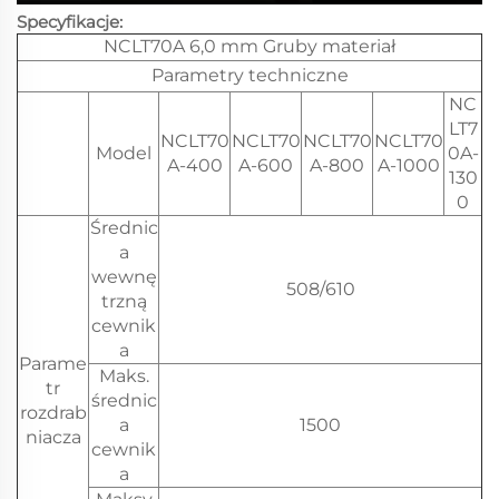
Specyfikacje:
NCLT70A 6,0 mm Gruby materiał
Parametry techniczne
NC
LT7
NCLT70
NCLT70
NCLT70
NCLT70
Model
0A-
A-400
A-600
A-800
A-1000
130
0
Średnic
a
wewnę
508/610
trzną
cewnik
a
Parame
Maks.
tr
średnic
rozdrab
a
1500
niacza
cewnik
a