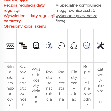
wyrównujące
Ręczna regulacja daty
※ Specjalne konfiguracje
regulacji
mogą również zostać
Wyświetlenie daty regulacji
wykonane przez naszą
na tarczy
firmę
Określony kolor lakieru
Siln
Sze
Bez
Wys
Łat
a
rok
Pro
Pra
Ela
pie
okie
we
siła
a
sta
ca
sty
czn
kos
w
tra
ada
ko
jest
czn
e i
zty
utrz
nsp
pto
nst
sta
y
nie
dzia
ym
ort
wal
ruk
bil
Ukł
zaw
łani
ani
ow
noś
cja
na
ad
odn
a
u
a
ć
e