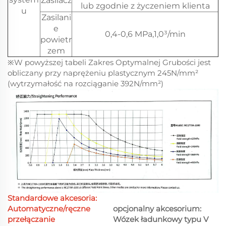
Zasilacz
lub zgodnie z życzeniem klienta
u
Zasilani
e
0,4-0,6 MPa,1,0³/min
powietr
zem
※W powyższej tabeli Zakres Optymalnej Grubości jest
obliczany przy naprężeniu plastycznym 245N/mm²
(wytrzymałość na rozciąganie 392N/mm²)
Standardowe akcesoria:
Automatyczne/ręczne
opcjonalny akcesorium:
przełączanie
Wózek ładunkowy typu V