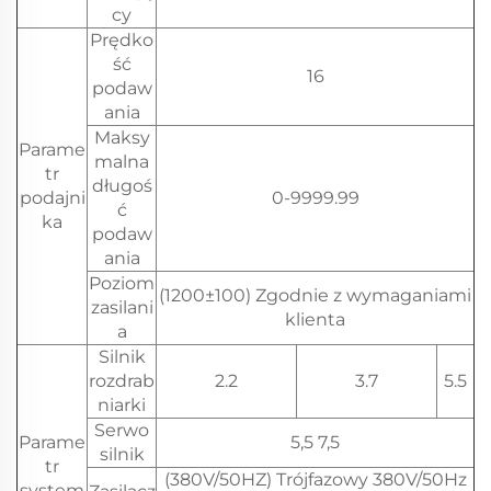
cy
Prędko
ść
16
podaw
ania
Maksy
Parame
malna
tr
długoś
podajni
0-9999.99
ć
ka
podaw
ania
Poziom
(1200±100) Zgodnie z wymaganiami
zasilani
klienta
a
Silnik
rozdrab
2.2
3.7
5.5
niarki
Serwo
Parame
5,5 7,5
silnik
tr
(380V/50HZ) Trójfazowy 380V/50Hz
system