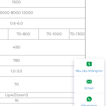
1500
5000 8000 12000
0.6-6.0
70-800
70-1000
70-1300
490
780
1.0-3.0
Yêu cầu thông tin
70
Email
Up4/Down3
16
WhatsApp