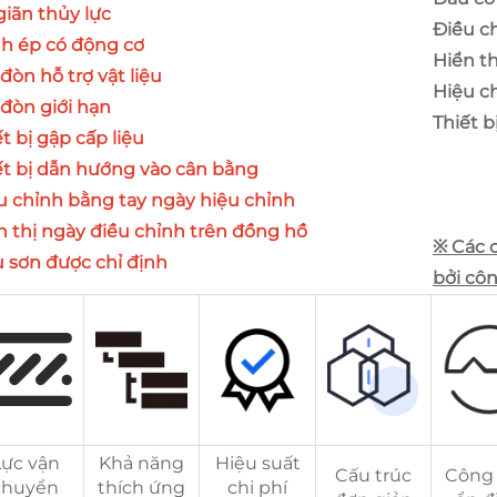
giãn thủy lực
Điều c
h ép có động cơ
Hiển th
đòn hỗ trợ vật liệu
Hiệu ch
 đòn giới hạn
Thiết 
t bị gập cấp liệu
ết bị dẫn hướng vào cân bằng
u chỉnh bằng tay ngày hiệu chỉnh
n thị ngày điều chỉnh trên đồng hồ
※ Các 
 sơn được chỉ định
bởi côn
Lực vận
Khả năng
Hiệu suất
Cấu trúc
Công 
chuyển
thích ứng
chi phí