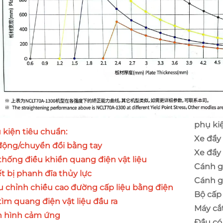
phụ ki
 kiện tiêu chuẩn:
Xe đẩy 
động/chuyển đổi bằng tay
Xe đẩy 
thống điều khiển quang điện vật liệu
Cánh g
ết bị phanh đĩa thủy lực
Cánh g
u chỉnh chiều cao đường cấp liệu bằng điện
Bộ cấp
tìm quang điện vật liệu đầu ra
Máy cắt
 hình cảm ứng
Đầu có