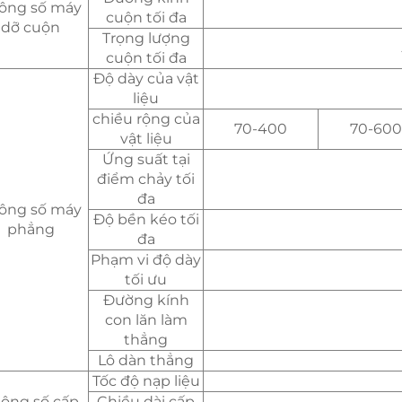
ông số máy
cuộn tối đa
dỡ cuộn
Trọng lượng
cuộn tối đa
Độ dày của vật
liệu
chiều rộng của
70-400
70-600
vật liệu
Ứng suất tại
điểm chảy tối
đa
ông số máy
Độ bền kéo tối
phẳng
đa
Phạm vi độ dày
tối ưu
Đường kính
con lăn làm
thẳng
Lô dàn thẳng
Tốc độ nạp liệu
ông số cấp
Chiều dài cấp