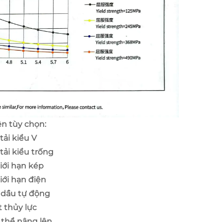
ện tùy chọn:
tải kiểu V
tải kiểu trống
iới hạn kép
iới hạn điện
 dầu tự động
 thủy lực
 thể nâng lên