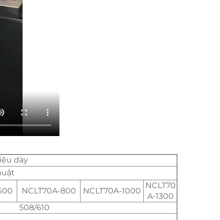
iệu dày
huật
NCLT70
600
NCLT70A-800
NCLT70A-1000
A-1300
508/610