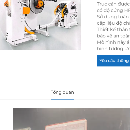
Trục cán được
có độ cứng H
Sử dụng toàn
cấp liệu độ ch
Thiết kế thân 
bảo vệ an toà
Mô hình này á
hình tương ứn
Yêu cầu thông 
Tổng quan