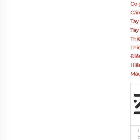
Co 
Cán
Tay 
Tay
Thiế
Thi
Điề
Hiể
Màu