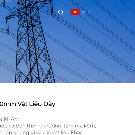
VI
LIÊN HỆ CHÚNG TÔI
,0mm Vật Liệu Dày
ẢN PHẨM：
thép carbon thông thường, tấm mạ kẽm,
thép không gỉ và các vật liệu khác;