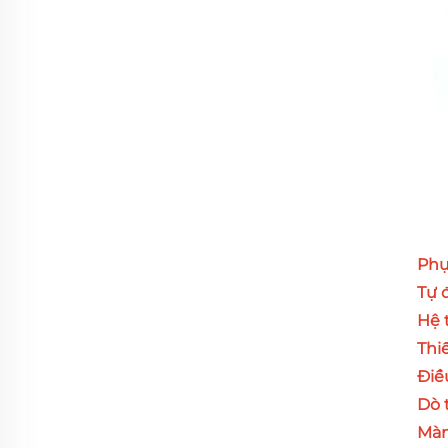
Phụ
Tự 
Hệ 
Thi
Điề
Dò 
Màn