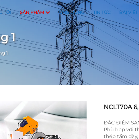
G TÔI
SẢN PHẨM
ỨNG DỤNG
TIN TỨC
BÀI VIẾT
g 1
ng 1
NCLT70A 6
ĐẶC ĐIỂM S
Phù hợp với 
thép tấm dày, 