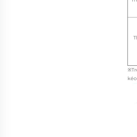
T
※Tr
kéo