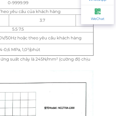
0-9999.99
 Theo yêu cầu của khách hàng
WeChat
3.7
5.5
5.5 7.5
0V/50Hz hoặc theo yêu cầu khách hàng
4-0,6 MPa, 1,0³/phút
m ứng suất chảy là 245N/mm² (cường độ chịu