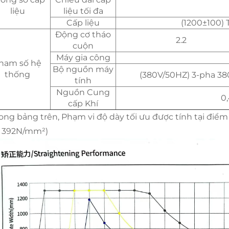
liệu
liệu tối đa
Cấp liệu
(1200±100)
Động cơ tháo
2.2
cuộn
Máy gia công
ham số hệ
Bộ nguồn máy
thống
(380V/50HZ) 3-pha 38
tính
Nguồn Cung
0,
cấp Khí
ong bảng trên, Phạm vi độ dày tối ưu được tính tại điể
 392N/mm²)