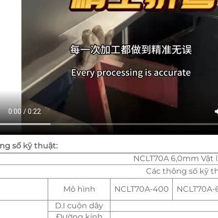
ng số kỹ thuật:
NCLT70A 6,0mm Vật l
Các thông số kỹ t
Mô hình
NCLT70A-400
NCLT70A-
D.I cuộn dây
Đường kính