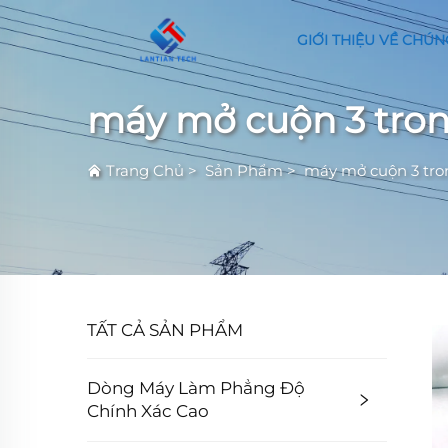
GIỚI THIỆU VỀ CHÚN
máy mở cuộn 3 tron
Trang Chủ
>
Sản Phẩm
>
máy mở cuộn 3 tro
TẤT CẢ SẢN PHẨM
Dòng Máy Làm Phẳng Độ
Chính Xác Cao