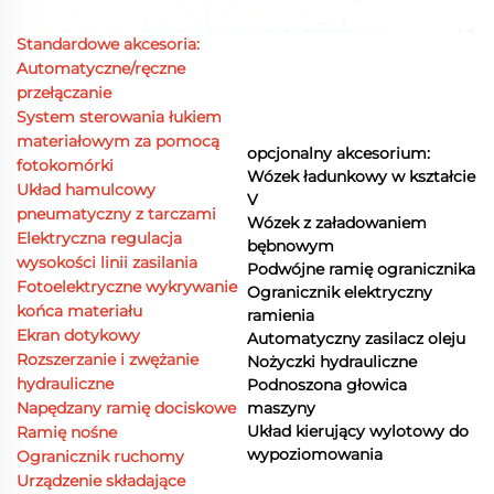
Standardowe akcesoria:
Automatyczne/ręczne
przełączanie
System sterowania łukiem
materiałowym za pomocą
opcjonalny akcesorium:
fotokomórki
Wózek ładunkowy w kształcie
Układ hamulcowy
V
pneumatyczny z tarczami
Wózek z załadowaniem
Elektryczna regulacja
bębnowym
wysokości linii zasilania
Podwójne ramię ogranicznika
Fotoelektryczne wykrywanie
Ogranicznik elektryczny
końca materiału
ramienia
Ekran dotykowy
Automatyczny zasilacz oleju
Rozszerzanie i zwężanie
Nożyczki hydrauliczne
hydrauliczne
Podnoszona głowica
Napędzany ramię dociskowe
maszyny
Układ kierujący wylotowy do
Ramię nośne
wypoziomowania
Ogranicznik ruchomy
Urządzenie składające