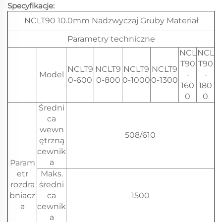
Specyfikacje:
NCLT90 10.0mm Nadzwyczaj Gruby Materiał
Parametry techniczne
NCL
NCL
T90
T90
NCLT9
NCLT9
NCLT9
NCLT9
Model
-
-
0-600
0-800
0-1000
0-1300
160
180
0
0
Średni
ca
wewn
508/610
ętrzną
cewnik
a
Param
etr
Maks.
rozdra
średni
bniacz
ca
1500
a
cewnik
a