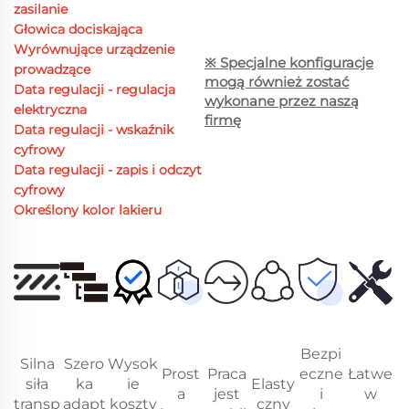
zasilanie
Głowica dociskająca
Wyrównujące urządzenie
※ Specjalne konfiguracje
prowadzące
mogą również zostać
Data regulacji - regulacja
wykonane przez naszą
elektryczna
firmę
Data regulacji - wskaźnik
cyfrowy
Data regulacji - zapis i odczyt
cyfrowy
Określony kolor lakieru
Bezpi
Silna
Szero
Wysok
Prost
Praca
eczne
Łatwe
siła
ka
ie
Elasty
a
jest
i
w
transp
adapt
koszty
czny