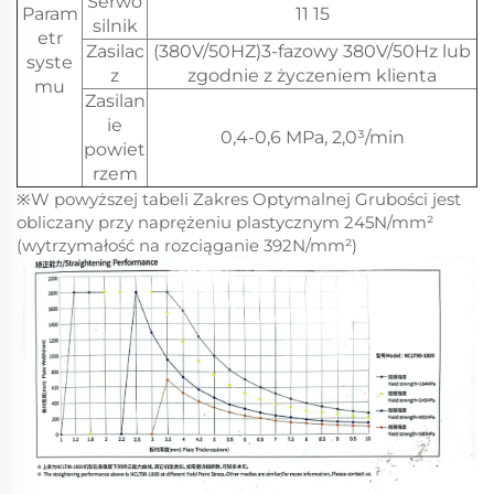
Serwo
Param
11 15
silnik
etr
Zasilac
(380V/50HZ)3-fazowy 380V/50Hz lub
syste
z
zgodnie z życzeniem klienta
mu
Zasilan
ie
0,4-0,6 MPa, 2,0³/min
powiet
rzem
※W powyższej tabeli Zakres Optymalnej Grubości jest
obliczany przy naprężeniu plastycznym 245N/mm²
(wytrzymałość na rozciąganie 392N/mm²)