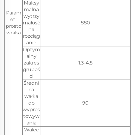
Maksy
malna
Param
wytrzy
etr
małość
880
prosto
na
wnika
rozciąg
anie
Optym
alny
zakres
1.3-4.5
gruboś
ci
Średni
ca
wałka
do
90
wypros
towyw
ania
Walec