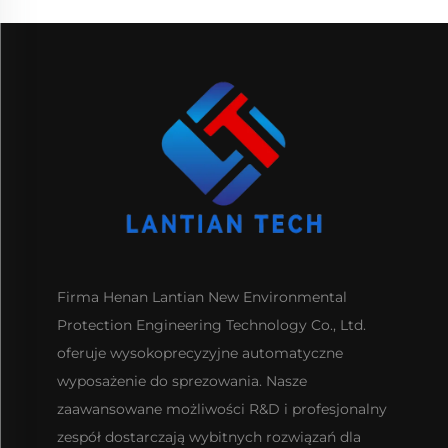
Firma Henan Lantian New Environmental
Protection Engineering Technology Co., Ltd.
oferuje wysokoprecyzyjne automatyczne
wyposażenie do sprezowania. Nasze
zaawansowane możliwości R&D i profesjonalny
zespół dostarczają wybitnych rozwiązań dla