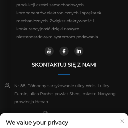
produkcji części samochodowych,
komponentów elektronicznych i sprężarek
mechanicznych. Zwiększ efektywność i
konkurencyjność dzięki naszym
niestandardowym systemom podawania.
SKONTAKTUJ SIĘ Z NAMI
Nr 88, Północny skrzyżowanie ulicy Weisi i ulicy
Fumin, ulica Panhe, powiat Sheqi, miasto Nanyang,
prowincja Henan
+8615993153189
We value your privacy
+86-13137795975