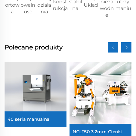
konst
stabil
nieza
utrzy
ortow
owaln
działa
Układ
rukcja
na
wodn
maniu
a
ość
nia
e
Polecane produkty
40 seria manualna
NCLT50 3.2mm Cienki