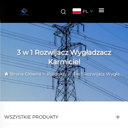
PL
3 w 1 Rozwijacz Wygładzacz
Karmiciel
Strona Główna
>
Produkty
>
3 w 1 Rozwijacz Wygładzacz Karmiciel
WSZYSTKIE PRODUKTY