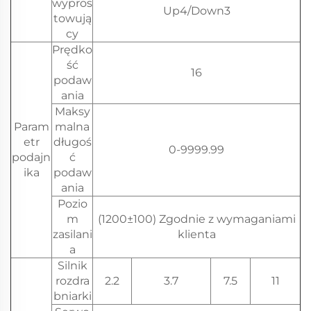
wypros
Up4/Down3
towują
cy
Prędko
ść
16
podaw
ania
Maksy
Param
malna
etr
długoś
0-9999.99
podajn
ć
ika
podaw
ania
Pozio
m
(1200±100) Zgodnie z wymaganiami
zasilani
klienta
a
Silnik
rozdra
2.2
3.7
7.5
11
bniarki