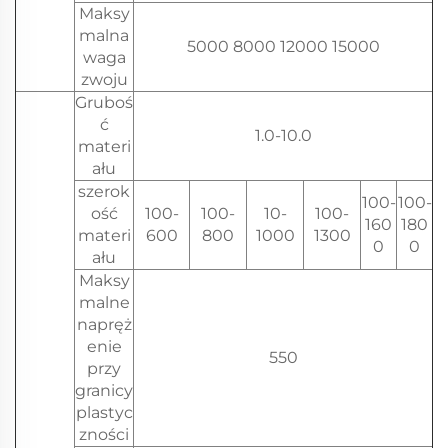
Maksy
malna
5000 8000 12000 15000
waga
zwoju
Gruboś
ć
1.0-10.0
materi
ału
szerok
100-
100-
ość
100-
100-
10-
100-
160
180
materi
600
800
1000
1300
0
0
ału
Maksy
malne
napręż
enie
550
przy
granicy
plastyc
zności