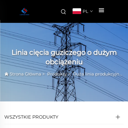
PL
Linia cięcia guziczego o dużym
obciążeniu
Strona Główna
>
Produkty
>
Duża linia produkcyjna
WSZYSTKIE PRODUKTY