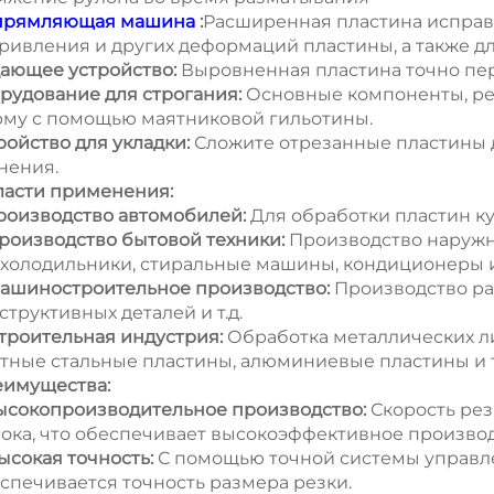
прямляющая машина
:
Расширенная пластина исправл
ривления и других деформаций пластины, а также д
ающее устройство:
Выровненная пластина точно пер
рудование для строгания:
Основные компоненты, ре
му с помощью маятниковой гильотины.
ройство для укладки:
Сложите отрезанные пластины 
нения.
асти применения:
Производство автомобилей:
Для обработки пластин куз
Производство бытовой техники:
Производство наружны
 холодильники, стиральные машины, кондиционеры и 
Машиностроительное производство:
Производство ра
структивных деталей и т.д.
Строительная индустрия:
Обработка металлических ли
тные стальные пластины, алюминиевые пластины и т
имущества:
Высокопроизводительное производство:
Скорость ре
ока, что обеспечивает высокоэффективное производ
Высокая точность:
С помощью точной системы управл
спечивается точность размера резки.