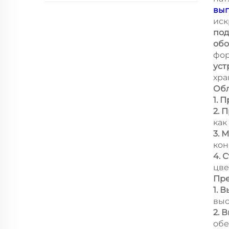
вы
иск
под
обо
фор
уст
хра
Обл
1. 
2. 
как
3. 
кон
4. 
цве
Пре
1. 
выс
2. 
обе