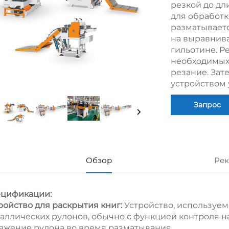
резкой до д
для обработк
разматываетс
на выравнива
гильотине. Р
необходимых
резание. Зат
устройством 
Запрос
Обзор
Рек
цификации:
ройство для раскрытия книг:
Устройство, используе
аллических рулонов, обычно с функцией контроля н
яжение рулона во время разматывания