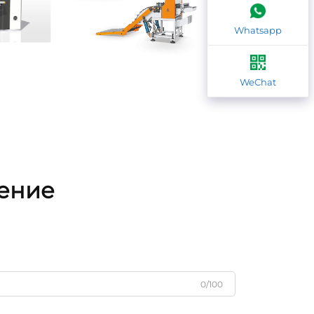
Whatsapp
WeChat
жение
0/100