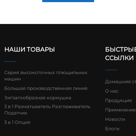
НАШИ ТОВАРЫ
БЫСТРЫ
ССЫЛКИ
Серия высокоточных плющильных
машин
Домашняя с
Большая производственная линия
О нас
Зигзагообразная кормушка
Продукция
3 в 1 Разматыватель Разглаживатель
Применение
Податчик
Новости
3 в 1 Опция
Блоги