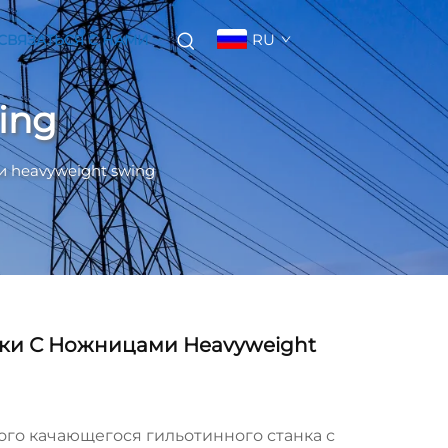
RU
СВЯЗАТЬСЯ С НАМИ
ing
 heavyweight swing
ки С Ножницами Heavyweight
го качающегося гильотинного станка с