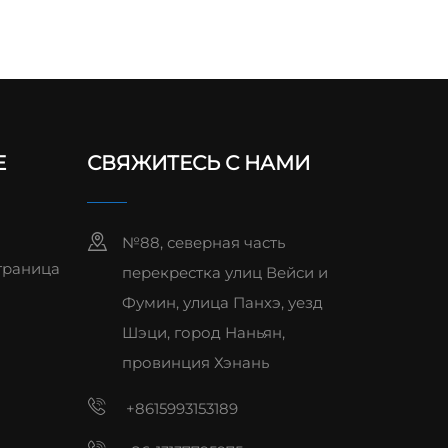
Е
СВЯЖИТЕСЬ С НАМИ
№88, северная часть
траница
перекрестка улиц Вейси и
Фумин, улица Панхэ, уезд
Шэци, город Наньян,
провинция Хэнань
+8615993153189