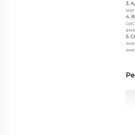
3. 
мат
4. 
сис
вме
5. 
эне
эне
Ре