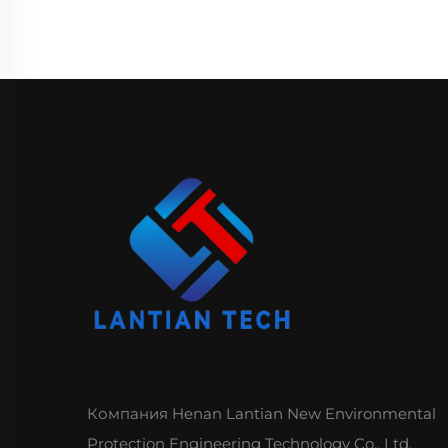
Компания Henan Lantian New Environmental
Protection Engineering Technology Co., Ltd.