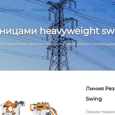
ОДУКЦИЯ
ПРИМЕНЕНИЕ
НОВОСТИ
БЛОГИ
ницами heavyweight sw
ая производственная линия
>
Линия резки с ножницами
Линия Рез
Swing
Линия тяжело