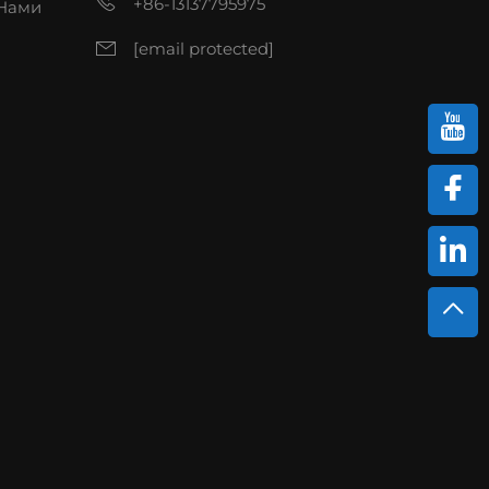
+86-13137795975
 Нами
[email protected]