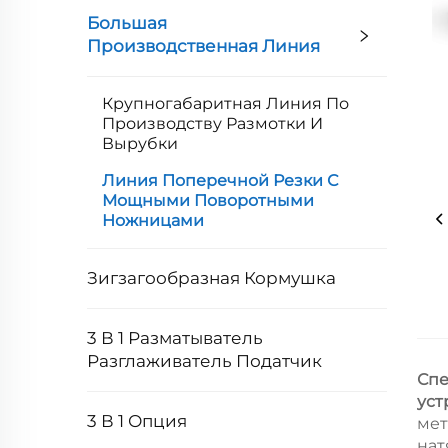
Большая
Производственная Линия
Крупногабаритная Линия По
Производству Размотки И
Вырубки
Линия Поперечной Резки С
Мощными Поворотными
Ножницами
Зигзагообразная Кормушка
3 В 1 Разматыватель
Разглаживатель Податчик
Спе
уст
3 В 1 Опция
мет
нат