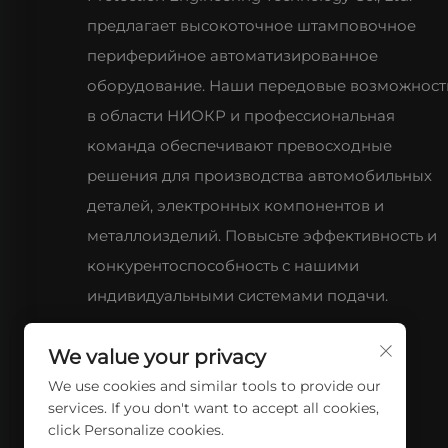
предлагает высокоточное штамповочное
периферийное автоматизированное
оборудование. Наши передовые возможност
в области НИОКР и профессиональная
команда обеспечивают превосходные
решения для производства автомобильных
деталей, электронных компонентов и
металлоизделий. Повысьте эффективность и
конкурентоспособность с нашими
индивидуальными системами подачи.
We value your privacy
We use cookies and similar tools to provide our
services. If you don't want to accept all cookies,
click Personalize cookies.