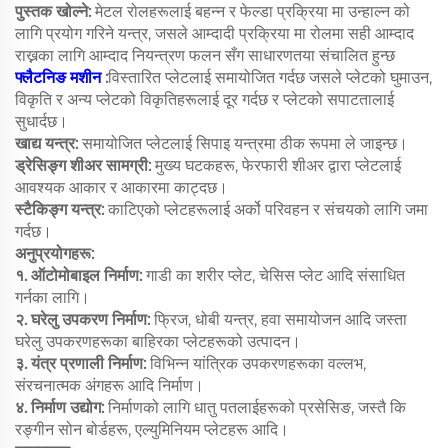
पुस्तक खोल्ने:
मेटल रोलहरूलाई बहन्न र फेल्डा प्रक्रिया मा उन्हाल्न को
लागि प्रयोग गरिने यन्त्र, जसले आम्दादी प्रक्रिया मा रोलमा सही आम्दाद
राख्नका लागि आम्दाद नियन्त्रण फलन सँग साधारणतया संचालित हुन्छ
फ्लैटनिङ मशीन
:
विस्तारित प्लेटलाई समायोजित गर्दछ जसले प्लेटको घुमाउन,
विकृति र अन्य प्लेटको विकृतिहरूलाई दूर गर्दछ र प्लेटको सपाटतालाई
सुधार्दछ।
खाद्य यन्त्र:
समायोजित प्लेटलाई सिपाइ यन्त्रमा ठीक रूपमा ले जाइन्छ।
ड्रेसिङ्ग शीअर सामग्री:
मुख्य घटकहरू, फेरफारी शीअर द्वारा प्लेटलाई
आवश्यक आकार र आकारमा काट्दछ।
स्टैकिङ्ग यन्त्र:
काटिएको प्लेटहरूलाई अर्को परिवहन र संचयको लागि जमा
गर्दछ।
अनुप्रयोगहरू:
१. ऑटोमोबाइल निर्माण:
गाडी का शरीर प्लेट, चेसिस प्लेट आदि संसाधित
गर्नका लागि।
२. घरेलु उपकरण निर्माण:
फ्रिज, धोबी यन्त्र, हवा समायोजन आदि जस्ता
घरेलु उपकरणहरूका बाहिरका प्लेटहरूको उत्पादन।
३. यंत्र प्रणाली निर्माण:
विभिन्न यांत्रिक उपकरणहरूका वल्लभ,
संरचनात्मक अंगहरू आदि निर्माण।
४. निर्माण उद्योग:
निर्माणको लागि धातु पतलाईहरूको प्रसेसिङ, जस्तै कि
रङ्गीन सोन बोर्डहरू, एल्युमिनियम प्लेटहरू आदि।