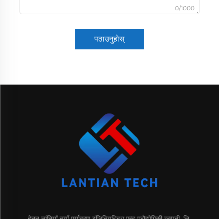
0/1000
पठाउनुहोस्
हेनन लांतियाँ नयाँ पर्यावरण इंजिनियरिङ्ग एन्ड प्रौद्योगिकी कम्पनी, लि.