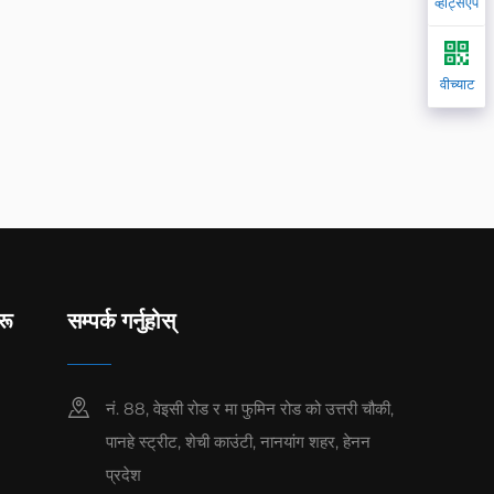
व्हाट्सएप
वीच्याट
रू
सम्पर्क गर्नुहोस्
नं. 88, वेइसी रोड र मा फुमिन रोड को उत्तरी चौकी,
पानहे स्ट्रीट, शेची काउंटी, नानयांग शहर, हेनन
प्रदेश