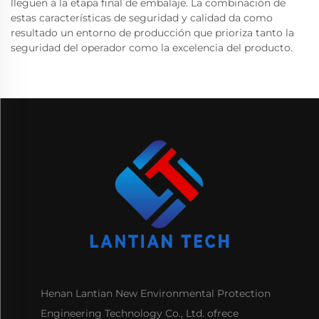
lleguen a la etapa final de embalaje. La combinación de
estas características de seguridad y calidad da como
resultado un entorno de producción que prioriza tanto la
seguridad del operador como la excelencia del producto.
Henan Lantian New Environmental Protection
Engineering Technology Co., Ltd. ofrece