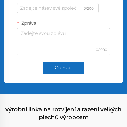
0/200
Zpráva
0/1000
Odeslat
výrobní linka na rozvíjení a razení velkých
plechů výrobcem