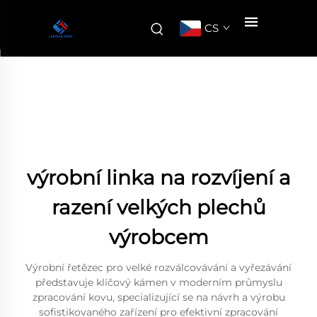
CS
výrobní linka na rozvíjení a
razení velkých plechů
výrobcem
Výrobní řetězec pro velké rozválcovávání a vyřezávání
představuje klíčový kámen v moderním průmyslu
zpracování kovu, specializující se na návrh a výrobu
sofistikovaného zařízení pro efektivní zpracování