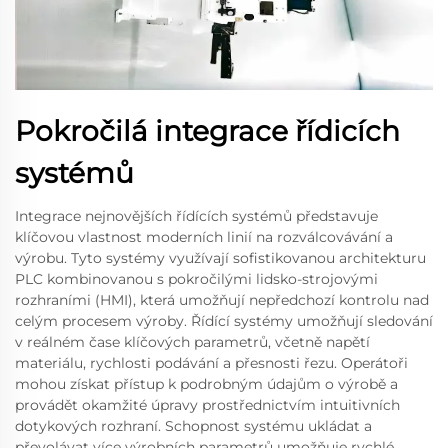
Pokročilá integrace řídicích
systémů
Integrace nejnovějších řídících systémů představuje
klíčovou vlastnost moderních linií na rozválcovávání a
výrobu. Tyto systémy využívají sofistikovanou architekturu
PLC kombinovanou s pokročilými lidsko-strojovými
rozhraními (HMI), která umožňují nepředchozí kontrolu nad
celým procesem výroby. Řídící systémy umožňují sledování
v reálném čase klíčových parametrů, včetně napětí
materiálu, rychlosti podávání a přesnosti řezu. Operátoři
mohou získat přístup k podrobným údajům o výrobě a
provádět okamžité úpravy prostřednictvím intuitivních
dotykových rozhraní. Schopnost systému ukládat a
převolávat více výrobních parametrů umožňuje rychlé