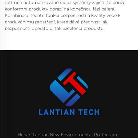
zatímco automatizované řadicí systémy zajistí, že pouze
konformní produkty dorazí na konečnou fázi balení.
Kombinace těchto funkcí bezpečnosti a kvality vede k
produkčnímu prostředí, které dává přednost jak
bezpečnosti operátora, tak excelenci produktu.
Henan Lantian New Environmental Protection