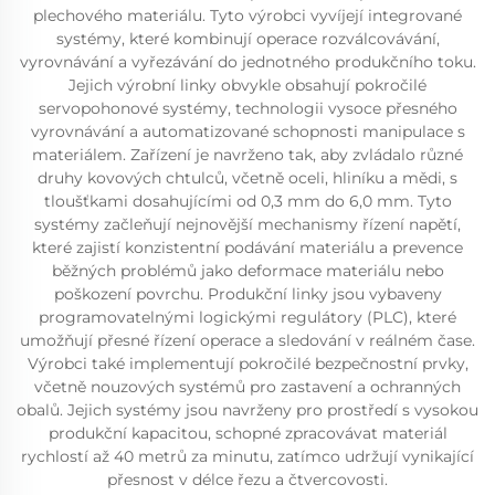
plechového materiálu. Tyto výrobci vyvíjejí integrované
systémy, které kombinují operace rozválcovávání,
vyrovnávání a vyřezávání do jednotného produkčního toku.
Jejich výrobní linky obvykle obsahují pokročilé
servopohonové systémy, technologii vysoce přesného
vyrovnávání a automatizované schopnosti manipulace s
materiálem. Zařízení je navrženo tak, aby zvládalo různé
druhy kovových chtulců, včetně oceli, hliníku a mědi, s
tloušťkami dosahujícími od 0,3 mm do 6,0 mm. Tyto
systémy začleňují nejnovější mechanismy řízení napětí,
které zajistí konzistentní podávání materiálu a prevence
běžných problémů jako deformace materiálu nebo
poškození povrchu. Produkční linky jsou vybaveny
programovatelnými logickými regulátory (PLC), které
umožňují přesné řízení operace a sledování v reálném čase.
Výrobci také implementují pokročilé bezpečnostní prvky,
včetně nouzových systémů pro zastavení a ochranných
obalů. Jejich systémy jsou navrženy pro prostředí s vysokou
produkční kapacitou, schopné zpracovávat materiál
rychlostí až 40 metrů za minutu, zatímco udržují vynikající
přesnost v délce řezu a čtvercovosti.