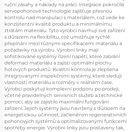
ruční zásahy a náklady na práci. Integrace pokročilé
servopohonové technologie zajišťuje přesnou
kontrolu nad manipulací s materiálem, což vede ke
konzistentní kvalitě produktu a minimálnímu
ztrátám materiálu. Tyto výrobci navrhují své zařízení
s důrazem na flexibilitu, což umožňuje rychlé
přepínání mezi různými specifikacemi materiálu a
požadavky na výrobu. Výrobní linky mají
sofistikované systémy řízení napětí, které zabrání
deformaci materiálu a zajistí optimální plochu
hotových produktů. Kvalitní kontrola je zlepšena
integrovanými inspekčními systémy, které sledují
vlastnosti materiálu a rozměry v reálném čase.
Výrobci poskytují komplexní podporu po prodeji,
včetně pravidelných servisních služeb a technické
pomoci, aby se zajistilo maximální fungování
zařízení. Jejich systémy jsou navrženy s důrazem na
energetickou účinnost, začleněním regenerativních
pohonových systémů a optimalizovanými funkcemi
spotřeby energie. Výrobní linky jsou postaveny tak,